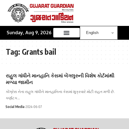
Sunday, Aug 9, 2026
Tag:
Grants bail
રાહુલ ગાંધીને માનહાનિ કેસમાં બેંગલુરુની વિશેષ કોર્ટમાંથી
મળ્યા જામીન
કોંગ્રેસ નેતા રાહુલ ગાંધીને માનહાનિના કેસમાં શુક્રવારે મોટી રાહત મળી છે.
કર્ણાટક…
Social Media
2024-06-07