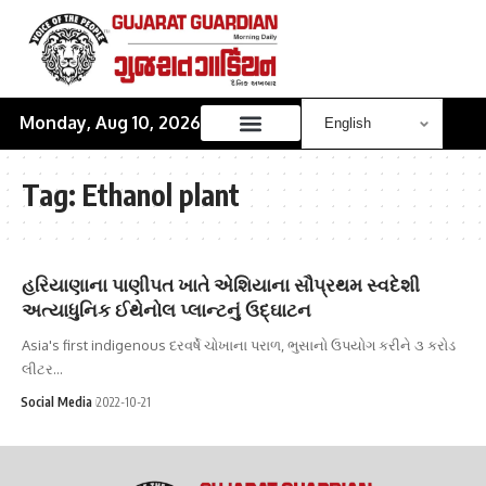
Monday, Aug 10, 2026
Tag:
Ethanol plant
હરિયાણાના પાણીપત ખાતે એશિયાના સૌપ્રથમ સ્વદેશી
અત્યાધુનિક ઈથેનોલ પ્લાન્ટનું ઉદ્‍ઘાટન
Asia's first indigenous દરવર્ષે ચોખાના પરાળ, ભુસાનો ઉપયોગ કરીને ૩ કરોડ
લીટર…
Social Media
2022-10-21