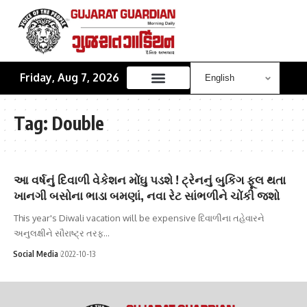
Friday, Aug 7, 2026
Tag:
Double
આ વર્ષનું દિવાળી વેકેશન મોંઘુ પડશે ! ટ્રેનનું બુકિંગ ફૂલ થતા
ખાનગી બસોના ભાડા બમણાં, નવા રેટ સાંભળીને ચોંકી જશો
This year's Diwali vacation will be expensive દિવાળીના તહેવારને
અનુલક્ષીને સૌરાષ્ટ્ર તરફ…
Social Media
2022-10-13