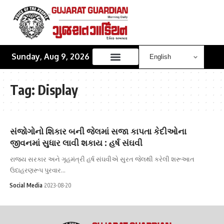
Sunday, Aug 9, 2026
Tag:
Display
સંજોગોનો શિકાર બની જેલમાં સજા કાપતા કેદીઓના
જીવનમાં સુધાર લાવી શકાય : હર્ષ સંઘવી
રાજ્ય સરકાર અને ગૃહમંત્રી હર્ષ સંઘવીએ સુરત જેલથી કરેલી શરૂઆત
ઉદાહરણરૂપ પુરવાર…
Social Media
2023-08-20