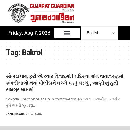
Friday, Aug 7, 2026
Tag:
Bakrol
સોખડા ધામ ફરી એકવાર વિવાદમાં ! મંદિરના શાંત વાતાવરણમાં
કાંકરીચાળો થતાં પોલીસને વચ્ચે પડવું પડ્યું , જાણો શું હતો
સમગ્ર મામલો
Sokhda Dham once again in controversy પ્રેમસ્વરૂપ સ્વામીના સમર્થક
હરિ ભક્તો શ્રાવણ…
Social Media
2022-08-06