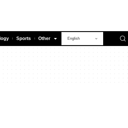
logy
Sports
Other