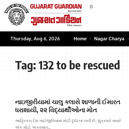
0
Thursday, Aug 6, 2026
Home
Nagar Charya
Tag:
132 to be rescued
નાઇજીરીયામાં ચાલુ ક્‍લાસે શાળાની ઈમારત
ધરાશાયી, ૨૨ વિદ્યાર્થીઓના મોત
આફ્રિકન દેશ નાઈજીરિયામાં મોટી દુર્ઘટના બની છે. શુક્રવારે સવારે
એક મોટો અકસ્‍માત…