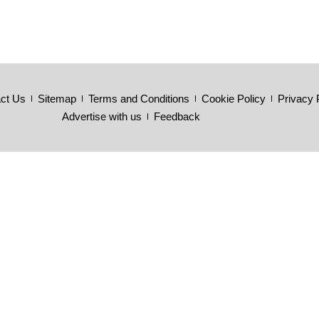
ct Us
Sitemap
Terms and Conditions
Cookie Policy
Privacy 
Advertise with us
Feedback