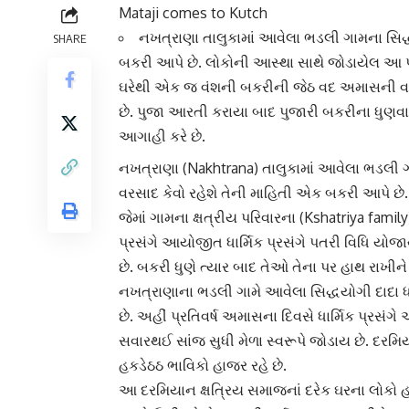
Mataji comes to Kutch
નખત્રાણા તાલુકામાં આવેલા ભડલી ગામના સિદ્
SHARE
બકરી આપે છે. લોકોની આસ્થા સાથે જોડાયેલ આ પરંપ
ઘરેથી એક જ વંશની બકરીની જેઠ વદ અમાસની વાર્ષ
છે. પુજા આરતી કરાયા બાદ પુજારી બકરીના ધુણવાન
આગાહી કરે છે.
નખત્રાણા
(Nakhtrana) તાલુકામાં આવેલા ભડલી ગ
વરસાદ કેવો રહેશે તેની માહિતી એક બકરી આપે છે.
જેમાં ગામના
ક્ષત્રીય પરિવાર
ના (Kshatriya famil
પ્રસંગે આયોજીત ધાર્મિક પ્રસંગે પતરી વિધિ યોજ
છે. બકરી ધુણે ત્યાર બાદ તેઓ તેના પર હાથ રાખીન
નખત્રાણાના
ભડલી ગામે
આવેલા સિદ્ધયોગી દાદા 
છે. અહીં પ્રતિવર્ષ અમાસના દિવસે ધાર્મિક પ્રસં
સવારથઈ સાંજ સુધી મેળા સ્વરૂપે જોડાય છે. દરમિય
હકડેઠઠ ભાવિકો હાજર રહે છે.
આ દરમિયાન ક્ષત્રિય સમાજનાં દરેક ઘરના લોકો 