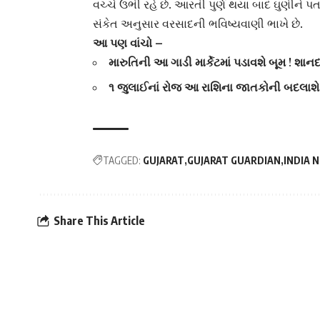
વચ્ચે ઉભી રહે છે. આરતી પુર્ણ થયા બાદ ઘુણીને 
સંકેત અનુસાર વરસાદની ભવિષ્યવાણી ભાખે છે.
આ પણ વાંચો –
મારુતિની આ ગાડી માર્કેટમાં પડાવશે બૂમ !
૧ જુલાઈનાં રોજ આ રાશિના જાતકોની બદલાશે 
TAGGED:
GUJARAT
GUJARAT GUARDIAN
INDIA 
Share This Article