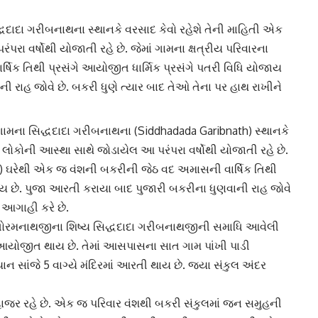
ધદાદા ગરીબનાથના સ્થાનકે વરસાદ કેવો રહેશે તેની માહિતી એક
રા વર્ષોથી યોજાતી રહે છે. જેમાં ગામના ક્ષત્રીય પરિવારના
િક તિથી પ્રસંગે આયોજીત ધાર્મિક પ્રસંગે પતરી વિધિ યોજાય
ી રાહ જોવે છે. બકરી ધુણે ત્યાર બાદ તેઓ તેના પર હાથ રાખીને
ામના સિદ્ધદાદા ગરીબનાથના (Siddhadada Garibnath) સ્થાનકે
 લોકોની આસ્થા સાથે જોડાયેલ આ પરંપરા વર્ષોથી યોજાતી રહે છે.
y) ઘરેથી એક જ વંશની બકરીની જેઠ વદ અમાસની વાર્ષિક તિથી
ાય છે. પુજા આરતી કરાયા બાદ પુજારી બકરીના ધુણવાની રાહ જોવે
ે આગાહી કરે છે.
ધોરમનાથજીના શિષ્ય સિદ્ધદાદા ગરીબનાથજીની સમાધિ આવેલી
ગે આયોજીત થાય છે. તેમાં આસપાસના સાત ગામ પાંખી પાડી
ાન સાંજે 5 વાગ્યે મંદિરમાં આરતી થાય છે. જ્યા સંકુલ અંદર
હાજર રહે છે. એક જ પરિવાર વંશથી બકરી સંકુલમાં જન સમુહની