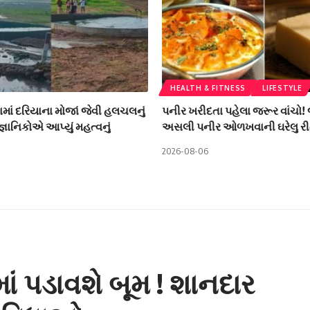
HEALTH & FITNESS
LIFESTYLE
ામાં દરિયાના મોજાં જેવી હલચલનું
પનીર ખરીદતા પહેલા જરૂર વાંચો!
ૈજ્ઞાનિકોએ આપ્યું મહત્વનું
અસલી પનીર ઓળખવાની ઘરેલુ રી
2026-08-06
માં પડાવશે બૂમ ! શાનદાર