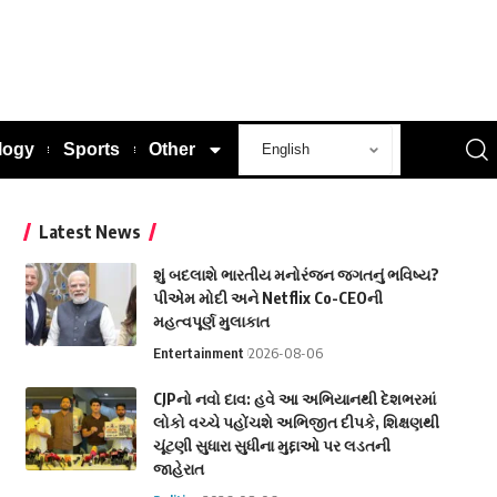
logy
Sports
Other
Latest News
શું બદલાશે ભારતીય મનોરંજન જગતનું ભવિષ્ય?
પીએમ મોદી અને Netflix Co-CEOની
મહત્વપૂર્ણ મુલાકાત
Entertainment
2026-08-06
CJPનો નવો દાવ: હવે આ અભિયાનથી દેશભરમાં
લોકો વચ્ચે પહોંચશે અભિજીત દીપકે, શિક્ષણથી
ચૂંટણી સુધારા સુધીના મુદ્દાઓ પર લડતની
જાહેરાત