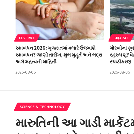
FESTIVAL
GUJARAT
રક્ષાબંધન 2026: ગુજરાતમાં ક્યારે ઉજવાશે
મોરબીના કૂવ
રક્ષાબંધન? જાણો તારીખ, શુભ મુહૂર્ત અને ભદ્રા
રહસ્ય શું? વ
અંગે મહત્વની માહિતી
સ્પષ્ટીકરણ
2026-08-06
2026-08-06
SCIENCE & TECHNOLOGY
મારુતિની આ ગાડી માર્કેટ