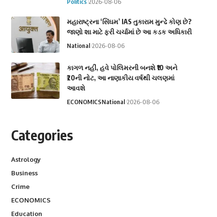
Politics
2026-08-06
મહારાષ્ટ્રના ‘સિંઘમ’ IAS તુકારામ મુન્ઢે કોણ છે?
જાણો શા માટે ફરી ચર્ચામાં છે આ કડક અધિકારી
National
2026-08-06
કાગળ નહીં, હવે પોલિમરની બનશે ₹10 અને
₹20ની નોટ, આ નાણાકીય વર્ષથી ચલણમાં
આવશે
ECONOMICS
National
2026-08-06
Categories
Astrology
Business
Crime
ECONOMICS
Education