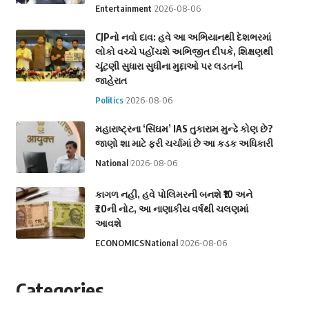
Entertainment
2026-08-06
CJPનો નવો દાવ: હવે આ અભિયાનથી દેશભરમાં
લોકો વચ્ચે પહોંચશે અભિજીત દીપકે, શિક્ષણથી
ચૂંટણી સુધારા સુધીના મુદ્દાઓ પર લડતની
જાહેરાત
Politics
2026-08-06
મહારાષ્ટ્રના ‘સિંઘમ’ IAS તુકારામ મુન્ઢે કોણ છે?
જાણો શા માટે ફરી ચર્ચામાં છે આ કડક અધિકારી
National
2026-08-06
કાગળ નહીં, હવે પોલિમરની બનશે ₹10 અને
₹20ની નોટ, આ નાણાકીય વર્ષથી ચલણમાં
આવશે
ECONOMICS
National
2026-08-06
Categories