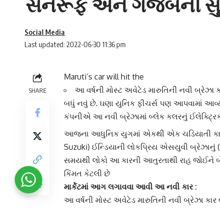
સનરૂફ અને ગજબની સ
Social Media
Last updated: 2022-06-30 11:36 pm
Maruti’s car will hit the
આ વર્ષની મોસ્ટ અવેટેડ મારુતિની નવી બ્રેઝા
SHARE
બધું નવું છે. ઘણા યુનિક ફીચર્સ પણ આપવામાં આવ્
કંપનીએ આ નવી બ્રેઝામાં બ્લેક કલરનું ઈલેક્ટ્રિ
આજના આધુનિક યુગમાં એકથી એક ચડિયાતી કાર માર
Suzuki) ઈન્ડિયાની લોકપ્રિય એસયુવી
બ્રેઝા
નું
સમયથી લોકો આ કારની આતુરતાથી રાહ જોઈને બેઠા
કિંમત કેટલી છે
માર્કેટમાં આગ લગાવવા આવી આ
નવી કાર
:
આ વર્ષની મોસ્ટ અવેટેડ મારુતિની નવી બ્રેઝા કાર
નવું છે. ઘણા યુનિક ફીચર્સ પણ આપવામાં આવ્યા છ