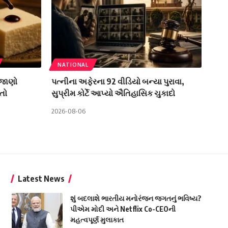
NATIONAL
 જાણો
પત્નીના અફેરના 92 વીડિયો બન્યા પુરાવા,
તો
સુપ્રીમ કોર્ટે આપ્યો ઐતિહાસિક ચુકાદો
2026-08-06
Latest News
શું બદલાશે ભારતીય મનોરંજન જગતનું ભવિષ્ય?
પીએમ મોદી અને Netflix Co-CEOની
મહત્વપૂર્ણ મુલાકાત