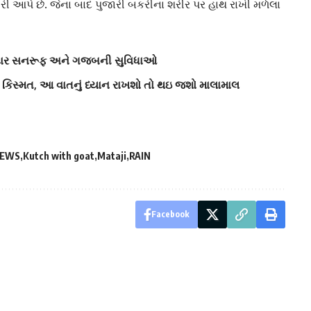
પતરી આપે છે. જેના બાદ પુજારી બકરીના શરીર પર હાથ રાખી મળેલા
 શાનદાર સનરૂફ અને ગજબની સુવિધાઓ
કિસ્મત, આ વાતનું ધ્યાન રાખશો તો થઇ જશો માલામાલ
NEWS
Kutch with goat
Mataji
RAIN
Facebook