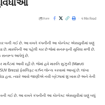
ુવિધાઓ
4 Min Read
Share
 કાર બની ગઈ છે. આ વખતે કંપનીની આ કોમ્પેક્ટ એસયુવીમાં ઘણું
યા છે. મારુતિની આ પહેલી કાર છે જેમાં સનરૂફની સુવિધા મળી છે.
ક સનરૂપ આપેલું છે.
્કેટમાં આવી રહી છે. જેમાં હવે
મારુતિ સુઝુકી
(Maruti
 (SUV Breza) ફેસલિફ્ટ વર્ઝન લોન્ચ કરવામાં આવ્યું છે. લાંબા
 હતા. ત્યારે આવો જાણીએ નવી બ્રેઝામાં શું ખાસ છે અને તેની
 બની ગઈ છે. આ વખતે કંપનીની આ કોમ્પેક્ટ એસયુવીમાં ઘણું બધું
ે. મારુતિની આ પહેલી કાર છે જેમાં સનરૂફની સુવિધા મળી છે.