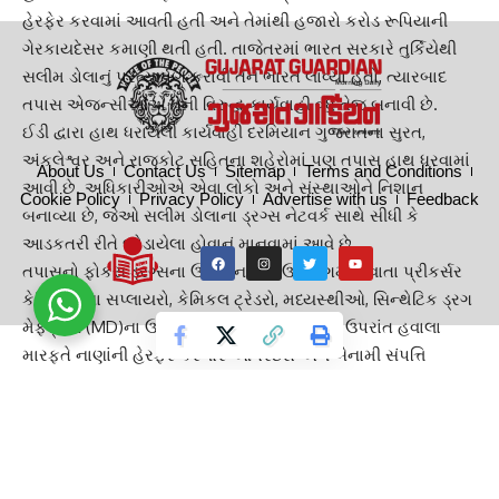
હેરફેર કરવામાં આવતી હતી અને તેમાંથી હજારો કરોડ રૂપિયાની
ગેરકાયદેસર કમાણી થતી હતી. તાજેતરમાં ભારત સરકારે તુર્કિયેથી
સલીમ ડોલાનું પ્રત્યાર્પણ કરાવી તેને ભારત લાવ્યો હતો, ત્યારબાદ
તપાસ એજન્સીઓએ તેની વિરુદ્ધ કાર્યવાહી વધુ તેજ બનાવી છે.
ઈડી દ્વારા હાથ ધરાયેલી કાર્યવાહી દરમિયાન ગુજરાતના સુરત,
અંકલેશ્વર અને રાજકોટ સહિતના શહેરોમાં પણ તપાસ હાથ ધરવામાં
About Us
Contact Us
Sitemap
Terms and Conditions
આવી છે. અધિકારીઓએ એવા લોકો અને સંસ્થાઓને નિશાન
Cookie Policy
Privacy Policy
Advertise with us
Feedback
બનાવ્યા છે, જેઓ સલીમ ડોલાના ડ્રગ્સ નેટવર્ક સાથે સીધી કે
આડકતરી રીતે જોડાયેલા હોવાનું માનવામાં આવે છે.
તપાસનો ફોકસ ડ્રગ્સના ઉત્પાદન માટે ઉપયોગમાં લેવાતા પ્રીકર્સર
કેમિકલ્સના સપ્લાયરો, કેમિકલ ટ્રેડરો, મધ્યસ્થીઓ, સિન્થેટિક ડ્રગ
મેફેડ્રોન (MD)ના ઉત્પાદકો અને વિતરકો પર છે. ઉપરાંત હવાલા
મારફતે નાણાંની હેરફેર કરનાર ઓપરેટરો અને બેનામી સંપત્તિ
ધરાવતા લોકો પણ તપાસના ઘેરામાં આવ્યા છે.
PMLA હેઠળ ચાલી રહી છે તપાસ
આ સમગ્ર કેસમાં ઈડી દ્વારા પ્રિવેન્શન ઓફ મની લોન્ડરિંગ એક્ટ
(PMLA), 2002 હેઠળ તપાસ શરૂ કરવામાં આવી છે. મુંબઈમાં સલીમ
ડોલા અને તેના સાથીદારો વિરુદ્ધ નોંધાયેલી અનેક FIRના આધારે આ