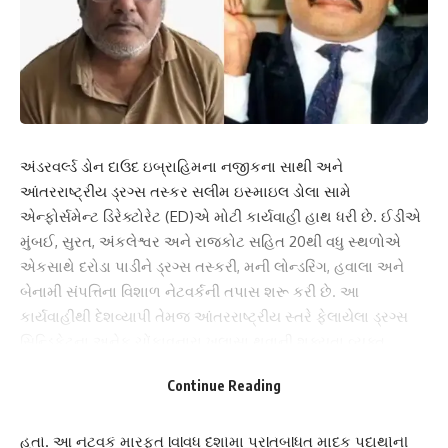
અંડરવર્લ્ડ ડોન દાઉદ ઇબ્રાહિમના નજીકના સાથી અને
આંતરરાષ્ટ્રીય ડ્રગ્સ તસ્કર સલીમ ઇસ્માઇલ ડોલા સામે
એન્ફોર્સમેન્ટ ડિરેક્ટોરેટ (ED)એ મોટી કાર્યવાહી હાથ ધરી છે. ઈડીએ
મુંબઈ, સુરત, અંકલેશ્વર અને રાજકોટ સહિત 20થી વધુ સ્થળોએ
એકસાથે દરોડા પાડીને ડ્રગ્સ તસ્કરી, મની લોન્ડરિંગ, હવાલા અને
બેનામી સંપત્તિના વિશાળ નેટવર્કની તપાસ શરૂ કરી છે. આ
કાર્યવાહીથી દેશવ્યાપી તેમજ આંતરરાષ્ટ્રીય સ્તરે ફેલાયેલા ડ્રગ્સ
સિન્ડિકેટના અનેક ચોંકાવનારા ખુલાસા થવાની શક્યતા વ્યક્ત
કરવામાં આવી રહી છે.
Continue Reading
તપાસ એજન્સીઓના જણાવ્યા અનુસાર સલીમ ડોલા લાંબા સમયથી
આંતરરાષ્ટ્રીય સ્તરે ડ્રગ્સ તસ્કરીના મોટા નેટવર્કનું સંચાલન કરતો
હતો. આ નેટવર્ક મારફતે વિવિધ દેશોમાં પ્રતિબંધિત માદક પદાર્થોની