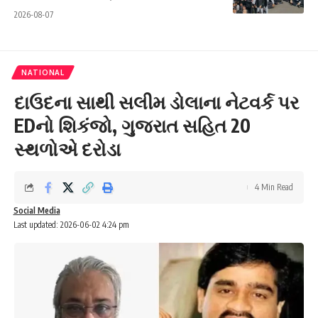
2026-08-07
NATIONAL
દાઉદના સાથી સલીમ ડોલાના નેટવર્ક પર
EDનો શિકંજો, ગુજરાત સહિત 20
સ્થળોએ દરોડા
4 Min Read
Social Media
Last updated: 2026-06-02 4:24 pm