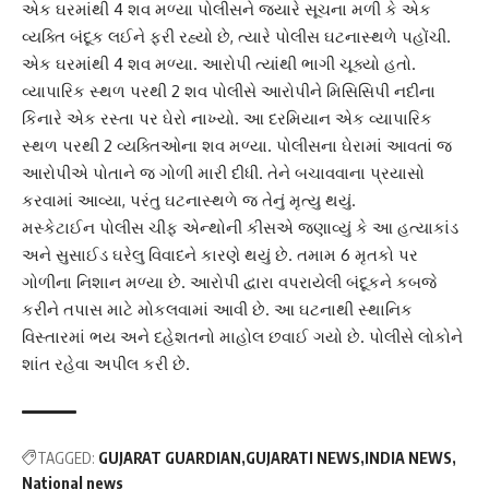
એક ઘરમાંથી 4 શવ મળ્યા પોલીસને જ્યારે સૂચના મળી કે એક
વ્યક્તિ બંદૂક લઈને ફરી રહ્યો છે, ત્યારે પોલીસ ઘટનાસ્થળે પહોંચી.
એક ઘરમાંથી 4 શવ મળ્યા. આરોપી ત્યાંથી ભાગી ચૂક્યો હતો.
વ્યાપારિક સ્થળ પરથી 2 શવ પોલીસે આરોપીને મિસિસિપી નદીના
કિનારે એક રસ્તા પર ઘેરો નાખ્યો. આ દરમિયાન એક વ્યાપારિક
સ્થળ પરથી 2 વ્યક્તિઓના શવ મળ્યા. પોલીસના ઘેરામાં આવતાં જ
આરોપીએ પોતાને જ ગોળી મારી દીધી. તેને બચાવવાના પ્રયાસો
કરવામાં આવ્યા, પરંતુ ઘટનાસ્થળે જ તેનું મૃત્યુ થયું.
મસ્કેટાઈન પોલીસ ચીફ એન્થોની કીસએ જણાવ્યું કે આ હત્યાકાંડ
અને સુસાઈડ ઘરેલુ વિવાદને કારણે થયું છે. તમામ 6 મૃતકો પર
ગોળીના નિશાન મળ્યા છે. આરોપી દ્વારા વપરાયેલી બંદૂકને કબજે
કરીને તપાસ માટે મોકલવામાં આવી છે. આ ઘટનાથી સ્થાનિક
વિસ્તારમાં ભય અને દહેશતનો માહોલ છવાઈ ગયો છે. પોલીસે લોકોને
શાંત રહેવા અપીલ કરી છે.
TAGGED:
GUJARAT GUARDIAN
GUJARATI NEWS
INDIA NEWS
National news