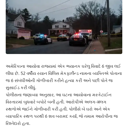
અમેરિકાના આયોવા રાજ્યમાં એક ભયાનક ઘરેલુ વિવાદે 6 જીવ લઈ
લીધા છે. 52 વર્ષીય રયાન વિલિસ મેકફાર્લેન્ડ નામના વ્યક્તિએ પોતાના
જ 6 સંબંધીઓની ગોળીબારી કરીને હત્યા કરી અને પછી પોતે જ
સુસાઈડ કરી લીધું.
પોલીસના જણાવ્યા અનુસાર, આ ઘટના આયોવાના મસ્કેટાઈન
વિસ્તારમાં બુધવારે બપોરે બની હતી. આરોપીએ અલગ-अલગ
સ્થળોએ જઈને ગોળીબારી કરી હતી. પોલીસે બે ઘરો અને એક
વ્યાપારિક સ્થળ પરથી 6 શવ બરામદ કર્યા, જે તમામ આરોપીના જ
રિશ્તેદારો હતા.