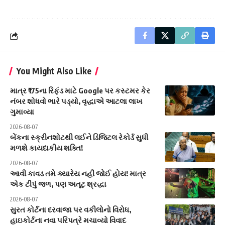
You Might Also Like
માત્ર ₹175ના રિફંડ માટે Google પર કસ્ટમર કેર
નંબર શોધવો ભારે પડ્યો, વૃદ્ધાએ આટલા લાખ
ગુમાવ્યા
2026-08-07
બેંકના સ્ક્રીનશોટથી લઈને ડિજિટલ રેકોર્ડ સુધી
મળશે કાયદાકીય શક્તિ!
2026-08-07
આવી કાવડ તમે ક્યારેય નહીં જોઈ હોય! માત્ર
એક ટીપું જળ, પણ અતૂટ શ્રદ્ધા
2026-08-07
સુરત કોર્ટના દરવાજા પર વકીલોનો વિરોધ,
હાઇકોર્ટના નવા પરિપત્રે મચાવ્યો વિવાદ