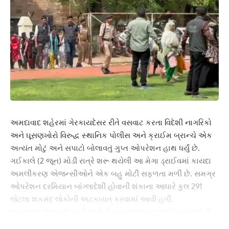
અમદાવાદ શહેરમાં ગેરકાયદેસર રીતે વસવાટ કરતા વિદેશી નાગરિકો
અને ઘૂસણખોરો વિરુદ્ધ સ્થાનિક પોલીસ અને ક્રાઈમ બ્રાન્ચે એક
અત્યંત મોટું અને સપાટો બોલાવતું ગુપ્ત ઓપરેશન હાથ ધર્યું છે.
ગઈકાલે (2 જૂન) મોડી રાત્રે શરૂ થયેલી આ મેગા ડ્રાઈવમાં કાયદા
અમલીકરણ એજન્સીઓને એક બહુ મોટી સફળતા મળી છે. સમગ્ર
ઓપરેશન દરમિયાન બાંગ્લાદેશી હોવાની શંકાના આધારે કુલ 291
જેટલા શકમંદ લોકોની અટકાયત કરવામાં આવી હતી.
આ તમામ શંકાસ્પદ વ્યક્તિઓની કડક પૂછપરછ અને દસ્તાવેજોની
પ્રાથમિક ચકાસણી બાદ, તેમાંથી 131 લોકો મૂળ બાંગ્લાદેશી નાગરિક