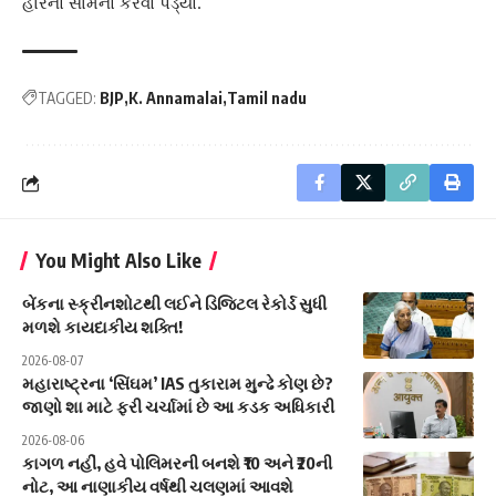
હારનો સામનો કરવો પડ્યો.
TAGGED:
BJP
K. Annamalai
Tamil nadu
You Might Also Like
બેંકના સ્ક્રીનશોટથી લઈને ડિજિટલ રેકોર્ડ સુધી
મળશે કાયદાકીય શક્તિ!
2026-08-07
મહારાષ્ટ્રના ‘સિંઘમ’ IAS તુકારામ મુન્ઢે કોણ છે?
જાણો શા માટે ફરી ચર્ચામાં છે આ કડક અધિકારી
2026-08-06
કાગળ નહીં, હવે પોલિમરની બનશે ₹10 અને ₹20ની
નોટ, આ નાણાકીય વર્ષથી ચલણમાં આવશે