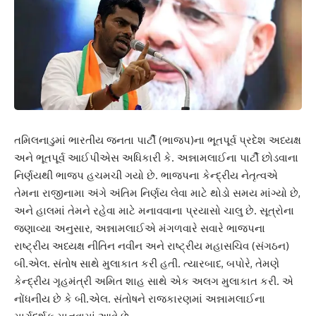
તમિલનાડુમાં ભારતીય જનતા પાર્ટી (ભાજપ)ના ભૂતપૂર્વ પ્રદેશ અધ્યક્ષ
અને ભૂતપૂર્વ આઈપીએસ અધિકારી કે. અન્નામલાઈના પાર્ટી છોડવાના
નિર્ણયથી ભાજપ હચમચી ગયો છે. ભાજપના કેન્દ્રીય નેતૃત્વએ
તેમના રાજીનામા અંગે અંતિમ નિર્ણય લેવા માટે થોડો સમય માંગ્યો છે,
અને હાલમાં તેમને રહેવા માટે મનાવવાના પ્રયાસો ચાલુ છે. સૂત્રોના
જણાવ્યા અનુસાર, અન્નામલાઈએ મંગળવારે સવારે ભાજપના
રાષ્ટ્રીય અધ્યક્ષ નીતિન નવીન અને રાષ્ટ્રીય મહાસચિવ (સંગઠન)
બી.એલ. સંતોષ સાથે મુલાકાત કરી હતી. ત્યારબાદ, બપોરે, તેમણે
કેન્દ્રીય ગૃહમંત્રી અમિત શાહ સાથે એક અલગ મુલાકાત કરી. એ
નોંધનીય છે કે બી.એલ. સંતોષને રાજકારણમાં અન્નામલાઈના