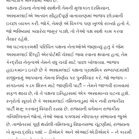
માર્ગદર્શક માનવામાં આવે છે.
પક્ષના ટોચના નેતાઓ સાથેની તેમની મુલાકાત દરમિયાન,
અન્નામલાઈએ અત્યંત સૌહાર્દપૂર્ણ વાતાવરણમાં ભાજપ છોડવાની
ઇચ્છા વ્યક્ત કરી. જોકે, તેમણે એ વિકલ્પ પણ ખુલ્લો રાખ્યો હતો કે,
જો ભવિષ્યમાં ક્યારેય જરૂૂર પડશે, તો તેઓ પક્ષ સાથે કામ કરવા
તૈયાર રહેશે.
આ ઘટનાક્રમથી પરિચિત પક્ષના નેતાઓએ જણાવ્યું હતું કે જેમ
અન્નામલાઈ દિલ્હી એરપોર્ટથી ચેન્નાઈ જવા રવાના થવાના હતા, તેમ
કેન્દ્રીય નેતૃત્વએ તેમને વધુ ચર્ચા માટે પાછા બોલાવ્યા. ભાજપ
હાઇકમાન્ડ ઇચ્છે છે કે અન્નામલાઈ પક્ષના પ્રાથમિક સભ્યપદમાંથી
રાજીનામું આપવાના તેમના નિર્ણય પર પુનર્વિચાર કરે. જો ભાજપ –
સંગઠનમાં કડક શિસ્ત માટે જાણીતી પાર્ટી – તેમને જાળવી રાખવામાં
સફળ થાય છે, તો તે પક્ષના ઇતિહાસમાં એક અસામાન્ય ઘટના હશે.
સ્ત્રોતો સૂચવે છે કે અન્નામલાઈ તમિલનાડુમાં એક નવી રાજકીય
પાર્ટી શરૂૂ કરવાનું વિચારી રહ્યા છે. રાજ્યની વર્તમાન રાજકીય
ગતિશીલતાને જોતાં, તેઓ આવા પગલામાં નોંધપાત્ર સંભાવના જુએ
છે. તાજેતરમાં પૂર્ણ થયેલી તમિલનાડુ વિધાનસભા ચૂંટણીમાં, રાજ્યના
બે મુખ્ય દ્રવિડ પક્ષો – ડીએમકે અને એઆઈએડીએમકે – ને કારમી