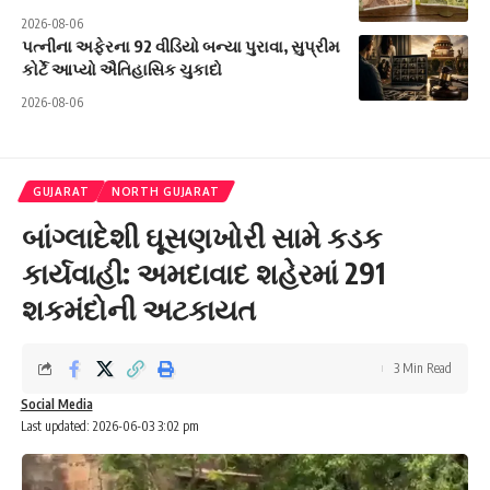
2026-08-06
પત્નીના અફેરના 92 વીડિયો બન્યા પુરાવા, સુપ્રીમ
કોર્ટે આપ્યો ઐતિહાસિક ચુકાદો
2026-08-06
GUJARAT
NORTH GUJARAT
બાંગ્લાદેશી ઘૂસણખોરી સામે કડક
કાર્યવાહી: અમદાવાદ શહેરમાં 291
શકમંદોની અટકાયત
3 Min Read
Social Media
Last updated: 2026-06-03 3:02 pm