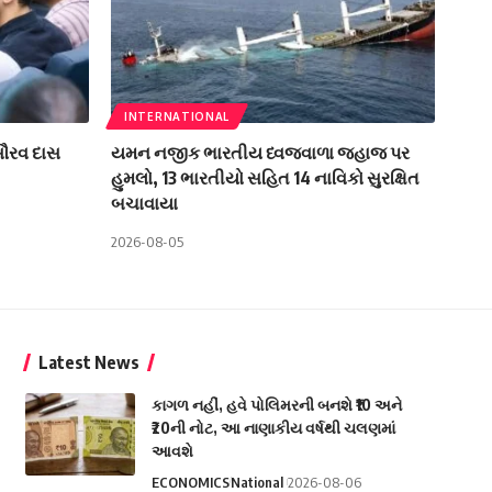
INTERNATIONAL
 સૌરવ દાસ
યમન નજીક ભારતીય ધ્વજવાળા જહાજ પર
હુમલો, 13 ભારતીયો સહિત 14 નાવિકો સુરક્ષિત
બચાવાયા
2026-08-05
Latest News
કાગળ નહીં, હવે પોલિમરની બનશે ₹10 અને
₹20ની નોટ, આ નાણાકીય વર્ષથી ચલણમાં
આવશે
ECONOMICS
National
2026-08-06