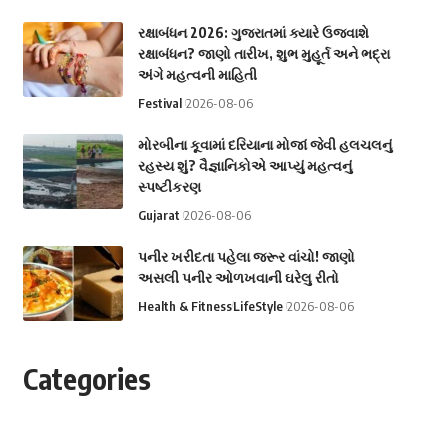
રક્ષાબંધન 2026: ગુજરાતમાં ક્યારે ઉજવાશે
રક્ષાબંધન? જાણો તારીખ, શુભ મુહૂર્ત અને ભદ્રા
અંગે મહત્વની માહિતી
Festival
2026-08-06
મોરબીના કૂવામાં દરિયાના મોજાં જેવી હલચલનું
રહસ્ય શું? વૈજ્ઞાનિકોએ આપ્યું મહત્વનું
સ્પષ્ટીકરણ
Gujarat
2026-08-06
પનીર ખરીદતા પહેલા જરૂર વાંચો! જાણો
અસલી પનીર ઓળખવાની ઘરેલુ રીતો
Health & Fitness
LifeStyle
2026-08-06
Categories
Astrology