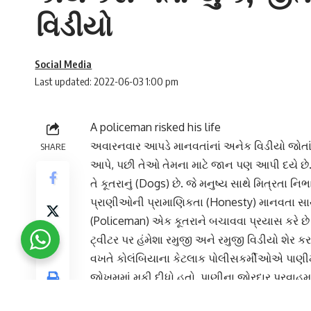
વિડીયો
Social Media
Last updated: 2022-06-03 1:00 pm
A policeman risked his life
અવારનવાર આપડે માનવતાંનાં અનેક વિડીયો જોતાં હ
SHARE
આપે, પછી તેઓ તેમના માટે જાન પણ આપી દયે છે.
તે કૂતરાનું (Dogs) છે. જે મનુષ્ય સાથે મિત્રતા ન
પ્રાણીઓની પ્રામાણિકતા (Honesty) માનવતા સાથે 
(Policeman) એક કૂતરાને બચાવવા પ્રયાસ કરે છે 
ટ્વીટર પર હંમેશા રમુજી અને રમુજી વિડીયો શેર 
વખતે કોલંબિયાના કેટલાક પોલીસકર્મીઓએ પાણીમ
જોખમમાં મૂકી દીધો હતો. પાણીના જોરદાર પ્રવાહમાં
કાઢ્યો.