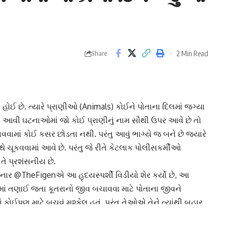
2 Min Read
Share
ોઈ છે. ત્યારે
પ્રાણીઓ
(Animals) કોઈને પોતાના દિલમાં જગ્યા
 આવી ઘટનાઓમાં જો કોઈ પ્રાણીનું નામ સૌથી ઉપર આવે છે તો
િભાવવામાં કોઈ કસર છોડતા નથી. પરંતુ આવું ભાગ્યે જ બને છે જ્યારે
ચૂકવવામાં આવે છે. પરંતુ જે રીતે કેટલાક પોલીસકર્મીઓ
તે પ્રશંસનીય છે.
કરનાર @TheFigenએ આ હૃદયસ્પર્શી વિડીયો શેર કર્યો છે, આ
ાં તણાઈ જતા કૂતરાનો જીવ બચાવવા માટે પોતાના જીવને
 કોઈપણ માટે બચવું મુશ્કેલ હતું, પરંતુ તેઓએ તેને ત્યાંથી બહાર