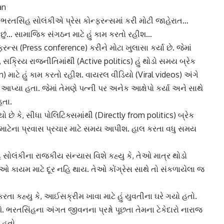
an
તસિંહ સોલંકીએ પ્રેસ કોન્ફરન્સમાં કરી મોટી જાહેરાત…
ો છું… સામાજિક સંગઠન માટે હું કામ કરતો રહીશ…
રન્સ (Press conference) કરીને મોટા ખુલાસા કર્યા છે. જેમાં
, સક્રિય રાજનીતિમાંથી (Active politics) હું થોડો સમય બ્રેક
) માટે હું કામ કરતો રહીશ. વાયરલ વીડિયો (Viral videos) અંગે
પ્યા હતા. જેમાં તેમણે પત્ની પર અનેક આક્ષેપો કર્યા અને સાથે
હતા.
યો છે કે, સીધા પોલિટિક્સમાંથી (Directly from politics) બ્રેક
ઞાતિ માટેના પ્રવાસ પ્રચાર માટે સમય આપીશ. હાલ કરતા વધુ સમય
હ સોલંકીના રાજકીય સંન્યાસ વિશે કહ્યુ કે, તેઓ માત્ર થોડો
ેઓ કાયમ માટે દૂર નહિ થાય. તેઓ કોંગ્રેસ સાથે તો સંકળાયેલા જ
ા કહ્યુ કે, આઈસક્રીમ ખાવા માટે હું યુવતીના ઘરે ગયો હતો.
ે. ભરતસિંહના અંગત જીવનના પ્રશ્નો પૂછતા તેમના ટેકેદારો નારાજ
 હતો.