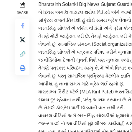
Bharatsinh Solanki Big News Gujarat Guardi
બે દિવસ અગાઉ વાયરલ થયેલ વિડીયો અંગે આજે ભર
SHARE
સક્રિય રાજનીતિમાંથી હું થોડો સમય બ્રેક લેવાન
ભરતસિંહ સોલંકી
એ કથિત વીડિયો અંગે પ્રેસ કોન્ફ
તેમણે મોટી જાહેરાત કરી છે. તેમણે જાહેરાત કરી કે
લેવાનો છું. સામાજિક સંગઠન (Social organization
ભરતસિંહ સોલંકીએ પત્રકાર પરિષદ કરીને ખુલાસા આ
જ વીડિયોમાં દેખાતી યુવતી વિશે પણ ખુલાસા કર્યા 
તેમણે પત્રકાર પરિષદમાં કહ્યુ કે, મેં એવો વિચાર ક
લેવાનો છું. પરંતુ સામાજિક પ્રક્રિયા કેટલીક જ્
આપીશ. હું નાના સમય માટે બ્રેક લઈ રહ્યો છું.
ધારાસભ્ય કિરીટ પટેલે (MLA Kirit Patel) ભરતસિં
સમય દૂર રહેવાના નથી, પરંતુ આરામ કરવાના છે. ત
છે. તેમણે કોંગ્રેસ પાર્ટી છોડવાની વાત નથી કરી.
વાયરલ વીડિયો અંગે ભરતસિંહ સોલંકીએ ખુલાસો કરત
જરૂર પડશે તો આ વીડિયો મુદ્દે લીગલ કાર્યવાહી થશ
થયા હતા, અને પત્રકાર પરિષદમાં હોબાળો મચાવ્યો