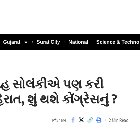
Gujarat
Surat City
National
Science & Techno
િંહ સોલંકીએ પણ કરી
, શું થશે કોંગ્રેસનું ?
2 Min Read
Share