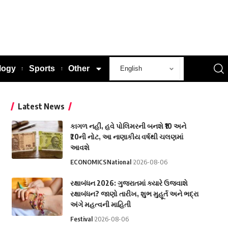
logy
Sports
Other
Latest News
કાગળ નહીં, હવે પોલિમરની બનશે ₹10 અને
₹20ની નોટ, આ નાણાકીય વર્ષથી ચલણમાં
આવશે
ECONOMICS
National
2026-08-06
રક્ષાબંધન 2026: ગુજરાતમાં ક્યારે ઉજવાશે
રક્ષાબંધન? જાણો તારીખ, શુભ મુહૂર્ત અને ભદ્રા
અંગે મહત્વની માહિતી
Festival
2026-08-06