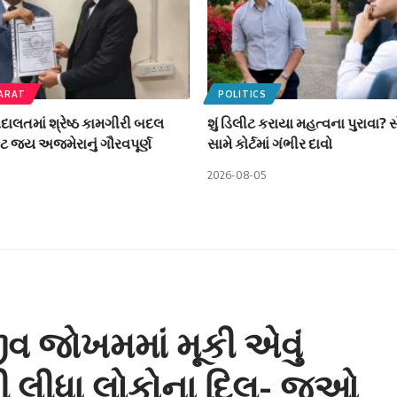
ARAT
POLITICS
ાલતમાં શ્રેષ્ઠ કામગીરી બદલ
શું ડિલીટ કરાયા મહત્વના પુરાવા?
ટ જય અજમેરાનું ગૌરવપૂર્ણ
સામે કોર્ટમાં ગંભીર દાવો
2026-08-05
વ જોખમમાં મૂકી એવું
જીતી લીધા લોકોના દિલ- જુઓ