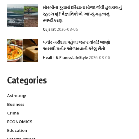
મોરબીના કૂવામાં દરિયાના મોજાં જેવી હલચલનું
રહસ્ય શું? વૈજ્ઞાનિકોએ આપ્યું મહત્વનું
સ્પષ્ટીકરણ
Gujarat
2026-08-06
પનીર ખરીદતા પહેલા જરૂર વાંચો! જાણો
અસલી પનીર ઓળખવાની ઘરેલુ રીતો
Health & Fitness
LifeStyle
2026-08-06
Categories
Astrology
Business
Crime
ECONOMICS
Education
Entertainment