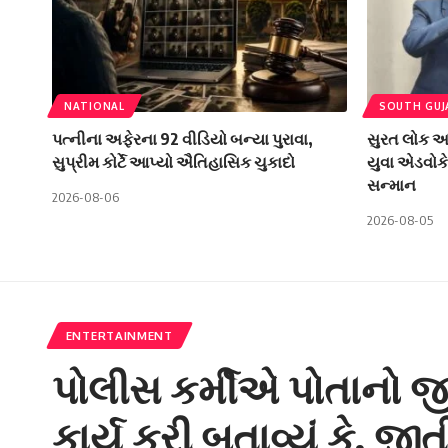
NATIONAL
SOUTH GUJ
પત્નીના અફેરના 92 વીડિયો બન્યા પુરાવા,
સુરત લોક અદ
સુપ્રીમ કોર્ટે આપ્યો ઐતિહાસિક ચુકાદો
યુવા એડવોકે
સન્માન
2026-08-06
2026-08-05
ENTERTAINMENT
પોલીસ કર્મીએ પોતાનો જી
કાર્ય કરી બતાવ્યું કે, 