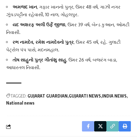
અમજદ ખાન
, ગફાર ખાનનો પુત્ર, ઉંમર 48 વર્ષ, ગાઝી નગર
ઝૂંપડપટ્ટીના રહેવાસી, 10 નાલ, ગોહલપુર.
યદ અશરફ અલી ઉર્ફે જીજા
, ઉંમર 39 વર્ષ, બેન્ડ કુઆન, ઓમટી
નિવાસી.
રભ નામદેવ, રમેશ નામદેવનો પુત્ર
, ઉંમર 45 વર્ષ, રહે. ગુલાટી
પેટ્રોલ પંપ પાસે, મદનમહાલ.
તોષ સાહુનો પુત્ર ગીતાંશુ સાહુ
, ઉંમર 26 વર્ષ, બજરંગ બાડા,
આધારતલ નિવાસી.
TAGGED:
GUJARAT GUARDIAN
GUJARATI NEWS
INDIA NEWS
National news