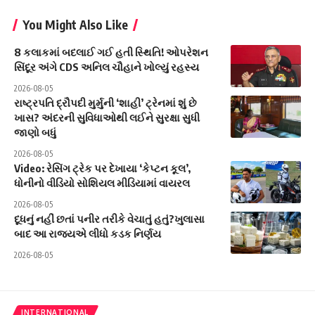
You Might Also Like
8 કલાકમાં બદલાઈ ગઈ હતી સ્થિતિ! ઓપરેશન
સિંદૂર અંગે CDS અનિલ ચૌહાને ખોલ્યું રહસ્ય
2026-08-05
રાષ્ટ્રપતિ દ્રૌપદી મુર્મુની ‘શાહી’ ટ્રેનમાં શું છે
ખાસ? અંદરની સુવિધાઓથી લઈને સુરક્ષા સુધી
જાણો બધું
2026-08-05
Video: રેસિંગ ટ્રેક પર દેખાયા ‘કેપ્ટન કૂલ’,
ધોનીનો વીડિયો સોશિયલ મીડિયામાં વાયરલ
2026-08-05
દૂધનું નહીં છતાં પનીર તરીકે વેચાતું હતું?ખુલાસા
બાદ આ રાજ્યએ લીધો કડક નિર્ણય
2026-08-05
INTERNATIONAL