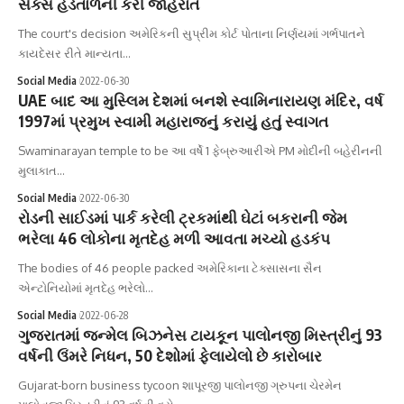
સેક્સ હડતાળની કરી જાહેરાત
The court's decision અમેરિકની સુપ્રીમ કોર્ટ પોતાના નિર્ણયમાં ગર્ભપાતને
કાયદેસર રીતે માન્યતા…
Social Media
2022-06-30
UAE બાદ આ મુસ્લિમ દેશમાં બનશે સ્વામિનારાયણ મંદિર, વર્ષ
1997માં પ્રમુખ સ્વામી મહારાજનું કરાયું હતું સ્વાગત
Swaminarayan temple to be આ વર્ષે 1 ફેબ્રુઆરીએ PM મોદીની બહેરીનની
મુલાકાત…
Social Media
2022-06-30
રોડની સાઈડમાં પાર્ક કરેલી ટ્રકમાંથી ઘેટાં બકરાની જેમ
ભરેલા 46 લોકોના મૃતદેહ મળી આવતા મચ્યો હડકંપ
The bodies of 46 people packed અમેરિકાના ટેક્સાસના સૈન
એન્ટોનિયોમાં મૃતદેહ ભરેલો…
Social Media
2022-06-28
ગુજરાતમાં જન્મેલ બિઝનેસ ટાયકૂન પાલોનજી મિસ્ત્રીનું 93
વર્ષની ઉંમરે નિધન, 50 દેશોમાં ફેલાયેલો છે કારોબાર
Gujarat-born business tycoon શાપૂરજી પાલોનજી ગ્રુપના ચેરમેન