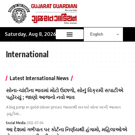
Saturday, Aug 8, 2026
International
Latest International News
સોના-ચાંદીના ભાવમાં મોટો ઉછાળો, સોનું વિક્રમી સપાટીએ
પહોંચ્યું ; જાણો આજનો નવો ભાવ
A big jump in gold-silver prices જ્યારથી સરકારે સોના પરની આયાત
ડ્યૂટીમાં…
Social Media
2022-07-04
આ દેશમાં ગર્ભપાત પર કોર્ટના નિર્ણયથી હંગામો, મહિલાઓએ