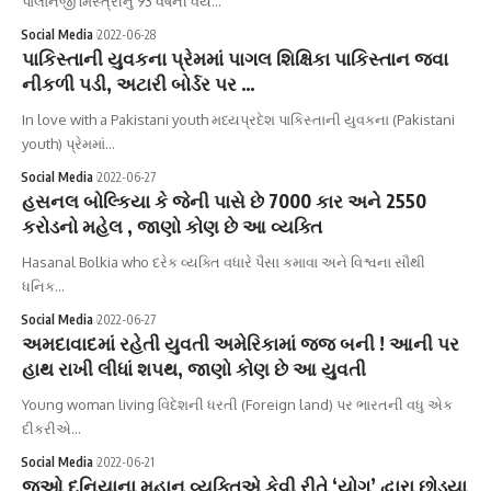
પાલોનજી મિસ્ત્રીનું 93 વર્ષની વયે…
Social Media
2022-06-28
પાકિસ્તાની યુવકના પ્રેમમાં પાગલ શિક્ષિકા પાકિસ્તાન જવા
નીકળી પડી, અટારી બોર્ડર પર …
In love with a Pakistani youth મધ્યપ્રદેશ પાકિસ્તાની યુવકના (Pakistani
youth) પ્રેમમાં…
Social Media
2022-06-27
હસનલ બોલ્કિયા કે જેની પાસે છે 7000 કાર અને 2550
કરોડનો મહેલ , જાણો કોણ છે આ વ્યક્તિ
Hasanal Bolkia who દરેક વ્યક્તિ વધારે પૈસા કમાવા અને વિશ્વના સૌથી
ધનિક…
Social Media
2022-06-27
અમદાવાદમાં રહેતી યુવતી અમેરિકામાં જજ બની ! આની પર
હાથ રાખી લીધાં શપથ, જાણો કોણ છે આ યુવતી
Young woman living વિદેશની ધરતી (Foreign land) પર ભારતની વધુ એક
દીકરીએ…
Social Media
2022-06-21
જુઓ દુનિયાના મહાન વ્યક્તિએ કેવી રીતે ‘યોગ’ દ્વારા છોડ્યા