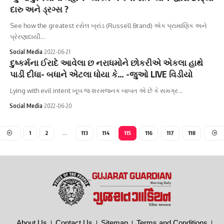
દારુ અને ડ્રગ્સ ?
See how the greatest રસેલ બ્રાંડ (Russell Brand) એક પ્રામાણિક અને
પ્રેરણાદાયી…
Social Media
2022-06-21
દુષ્કર્મના ઈરાદે આવેલા છ નરાધમોને છોકરીએ એકલા હાથે
પાડી દીધા- બધાને એટલા ધોયા કે… -જુઓ LIVE વિડીયો
Lying with evil intent ખૂબ જ શરમજનક બાબત એ છે કે સમગ્ર…
Social Media
2022-06-20
1
2
…
113
114
115
116
117
118
About Us
Contact Us
Sitemap
Terms and Conditions