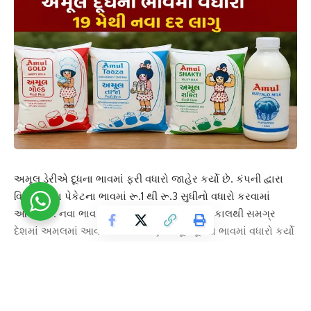
અમૂલ ડેરીએ દૂધના ભાવમાં ફરી વધારો જાહેર કર્યો છે. કંપની દ્વારા
વિવિધ દૂધના પેકેટના ભાવમાં રૂ.1 થી રૂ.3 સુધીનો વધારો કરવામાં
આવ્યો છે. નવા ભાવ 19 મે 2026 એટલે કે આવતીકાલથી સમગ્ર
દેશમાં અમલમાં આવશે. અગાઉ પણ અમૂલે દૂધના ભાવમાં વધારો કર્યો
હતો અને હવે ફરી એકવાર ગ્રાહકોને મોંઘવારીનો સામનો કરવો
પડશે.
અમૂલ દ્વારા જાહેર કરાયેલા નિવેદન મુજબ ટ્રાન્સપોર્ટેશન ખર્ચ,
પેકેજિંગ ફિલ્મ, ઇનપુટ ખર્ચ અને ડીઝલના ભાવોમાં સતત વધારો