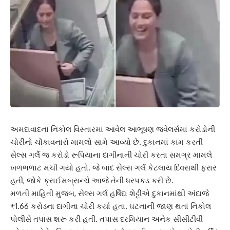
અમદાવાદના નિકોલ વિસ્તારમાં આવેલ આભૂષણ જ્વેલર્સમાં કરોડોની
ચોરીનો ચોંકાવનારો મામલો સામે આવ્યો છે. દુકાનમાં કામ કરતી
સેલ્સ ગર્લે જ કરોડો રૂપિયાના દાગીનાની ચોરી કરતા સમગ્ર મામલે
ખળભળાટ મચી ગયો હતો. જે બાદ સેલ્સ ગર્લ કેટલાય દિવસથી ફરાર
હતી, જોકે ક્રાઈમબ્રાન્ચે આજે તેની ધરપકડ કરી છે.
મળતી માહિતી મુજબ, સેલ્સ ગર્લ હર્ષિદા શેટ્ટીએ દુકાનમાંથી અંદાજે
₹1.66 કરોડના દાગીના ચોરી કર્યા હતા. ઘટનાની જાણ થતાં નિકોલ
પોલીસે તપાસ શરૂ કરી હતી. તપાસ દરમિયાન અનેક સીસીટીવી