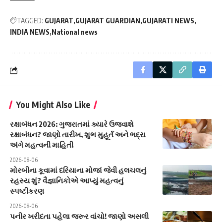
TAGGED:
GUJARAT
GUJARAT GUARDIAN
GUJARATI NEWS
INDIA NEWS
National news
You Might Also Like
રક્ષાબંધન 2026: ગુજરાતમાં ક્યારે ઉજવાશે
રક્ષાબંધન? જાણો તારીખ, શુભ મુહૂર્ત અને ભદ્રા
અંગે મહત્વની માહિતી
2026-08-06
મોરબીના કૂવામાં દરિયાના મોજાં જેવી હલચલનું
રહસ્ય શું? વૈજ્ઞાનિકોએ આપ્યું મહત્વનું
સ્પષ્ટીકરણ
2026-08-06
પનીર ખરીદતા પહેલા જરૂર વાંચો! જાણો અસલી