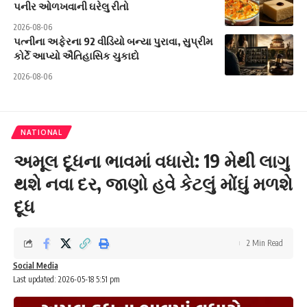
પનીર ઓળખવાની ઘરેલુ રીતો
2026-08-06
પત્નીના અફેરના 92 વીડિયો બન્યા પુરાવા, સુપ્રીમ
કોર્ટે આપ્યો ઐતિહાસિક ચુકાદો
2026-08-06
NATIONAL
અમૂલ દૂધના ભાવમાં વધારો: 19 મેથી લાગુ
થશે નવા દર, જાણો હવે કેટલું મોંઘું મળશે
દૂધ
2 Min Read
Social Media
Last updated: 2026-05-18 5:51 pm