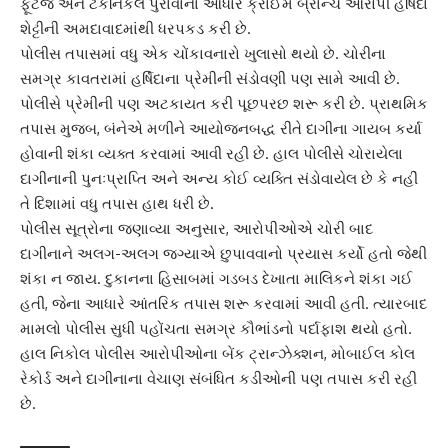
ફૂટેજ અને ટેકનિકલ પુરાવાના આધારે ક્રાઈમ બ્રાન્ચે આરોપી હર્ષિદા
શેટ્ટીની અમદાવાદમાંથી ધરપકડ કરી છે.
પોલીસ તપાસમાં વધુ એક ચોંકાવનારો ખુલાસો થયો છે. ચોરીના
સમગ્ર કાવતરામાં હર્ષિદાના પ્રેમીની સંડોવણી પણ સામે આવી છે.
પોલીસે પ્રેમીની પણ અટકાયત કરી પૂછપરછ શરૂ કરી છે. પ્રાથમિક
તપાસ મુજબ, બંનેએ મળીને આયોજનબદ્ધ રીતે દાગીના ગાયબ કર્યા
હોવાની શંકા વ્યક્ત કરવામાં આવી રહી છે. હાલ પોલીસે ચોરાયેલા
દાગીનાની પુનઃપ્રાપ્તિ અને અન્ય કોઈ વ્યક્તિ સંડોવાયેલ છે કે નહીં
તે દિશામાં વધુ તપાસ હાથ ધરી છે.
પોલીસ સૂત્રોના જણાવ્યા અનુસાર, આરોપીઓએ ચોરી બાદ
દાગીનાને અલગ-અલગ જગ્યાએ છુપાવવાનો પ્રયાસ કર્યો હતો જેથી
શંકા ન જાય. દુકાનના હિસાબમાં ગડબડ દેખાતા માલિકને શંકા ગઈ
હતી, જેના આધારે આંતરિક તપાસ શરૂ કરવામાં આવી હતી. ત્યારબાદ
મામલો પોલીસ સુધી પહોંચતા સમગ્ર કૌભાંડનો પર્દાફાશ થયો હતો.
હાલ નિકોલ પોલીસ આરોપીઓના બેંક ટ્રાન્ઝેક્શન, મોબાઈલ કોલ
રેકોર્ડ અને દાગીનાના વેચાણ સંબંધિત કડીઓની પણ તપાસ કરી રહી
છે.