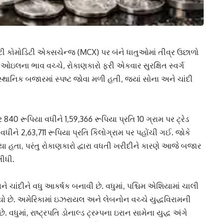
લ્ટી કોમોડિટી એક્સચેન્જ (MCX) પર બંને ધાતુઓમાં તીવ્ર ઉછાળો
ઇલના ભાવ વચ્ચે, રોકાણકારો ફરી એકવાર સુરક્ષિત સ્વર્ગ
ાનિક બજારમાં સ્પષ્ટ જોવા મળી હતી, જ્યાં સોના અને ચાંદી
 840 રૂપિયા વધીને 1,59,366 રૂપિયા પ્રતિ 10 ગ્રામ પર ટ્રેડ
 વધીને 2,63,711 રૂપિયા પ્રતિ કિલોગ્રામ પર પહોંચી ગઈ. જોકે
્યા હતા, પરંતુ રોકાણકારો દ્વારા વધતી ખરીદીને કારણે આજે બજાર
ીધી.
ચાંદીને વધુ આકર્ષક બનાવી છે. વધુમાં, પશ્ચિમ એશિયામાં ચાલી
થયો છે. અમેરિકામાં ઇઝરાયલ અને લેબનોન વચ્ચે યુદ્ધવિરામની
વધુમાં, રાષ્ટ્રપતિ ડોનાલ્ડ ટ્રમ્પના ઇરાન સામેના યુદ્ધ અંગે