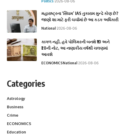
Politics
2026-08-06
મહારાષ્ટ્રના ‘સિંઘમ’ IAS તુકારામ મુન્ઢે કોણ છે?
જાણો શા માટે ફરી ચર્ચામાં છે આ કડક અધિકારી
National
2026-08-06
કાગળ નહીં, હવે પોલિમરની બનશે ₹10 અને
₹20ની નોટ, આ નાણાકીય વર્ષથી ચલણમાં
આવશે
ECONOMICS
National
2026-08-06
Categories
Astrology
Business
Crime
ECONOMICS
Education