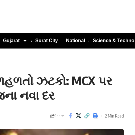
Gujarat
Surat City
National
Science & Techno
 ઝળહળતો ઝટકો: MCX પર
ના નવા દર
2 Min Read
Share