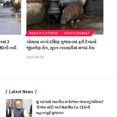
HEALTH & FITNESS
SOUTH GUJARAT
તમાં 3
ચોમાસા વચ્ચે દક્ષિણ ગુજરાતમાં ફરી દેખાયો
IMDની નવી
જીવલેણ રોગ, સુરત-નવસારીમાં મળ્યાં કેસ
2026-08-04
Latest News
શું બદલાશે ભારતીય મનોરંજન જગતનું ભવિષ્ય?
પીએમ મોદી અને Netflix Co-CEOની
મહત્વપૂર્ણ મુલાકાત