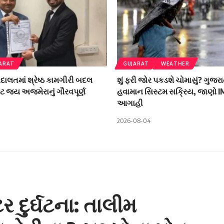
ARAT
GUJARAT
WEATHER
ાલતમાં શ્રેષ્ઠ કામગીરી બદલ
શું ફરી જોર પકડશે ચોમાસું? ગુજરા
ટ જય અજમેરાનું ગૌરવપૂર્ણ
હવામાન સિસ્ટમ સક્રિય, જાણો 
આગાહી
2026-08-04
ટર દુર્ઘટના: તાલીમ