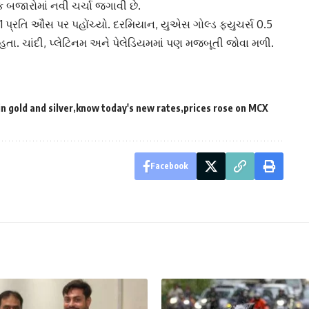
િક બજારોમાં નવી ચર્ચા જગાવી છે.
61 પ્રતિ ઔંસ પર પહોંચ્યો. દરમિયાન, યુએસ ગોલ્ડ ફ્યુચર્સ 0.5
 હતા. ચાંદી, પ્લેટિનમ અને પેલેડિયમમાં પણ મજબૂતી જોવા મળી.
n gold and silver
know today's new rates
prices rose on MCX
Facebook