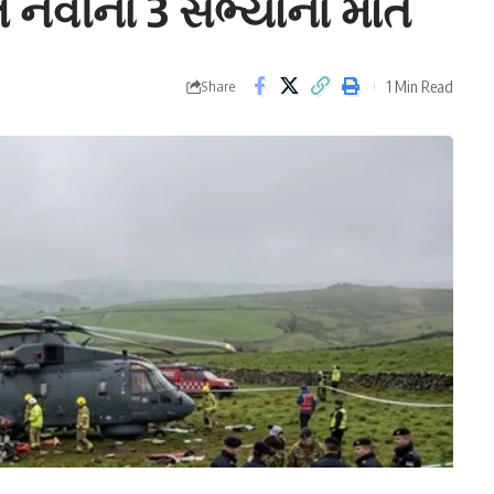
નેવીના 3 સભ્યોના મોત
1 Min Read
Share