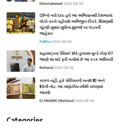
Entertainment
2026-08-06
CJPનો નવો દાવ: હવે આ અભિયાનથી દેશભરમાં
લોકો વચ્ચે પહોંચશે અભિજીત દીપકે, શિક્ષણથી
ચૂંટણી સુધારા સુધીના મુદ્દાઓ પર લડતની
જાહેરાત
Politics
2026-08-06
મહારાષ્ટ્રના ‘સિંઘમ’ IAS તુકારામ મુન્ઢે કોણ છે?
જાણો શા માટે ફરી ચર્ચામાં છે આ કડક અધિકારી
National
2026-08-06
કાગળ નહીં, હવે પોલિમરની બનશે ₹10 અને
₹20ની નોટ, આ નાણાકીય વર્ષથી ચલણમાં
આવશે
ECONOMICS
National
2026-08-06
Categories