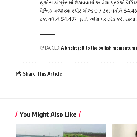
યુએસ કોંગ્રેસમાં ઉઠાવવામાં આવેલા પ્રશ્નોએ વૈશ્વ
વૈશ્વિક બજારમાં સ્પોટ ગોલ્ડ 0.7 ટકા વધીને $4,4
ટકા વધીને $4,487 પ્રતિ ઔંસ પર ટ્રેડ કરી રહ્યા
TAGGED:
A bright jolt to the bullish momentum i
Share This Article
You Might Also Like