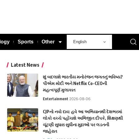
logy
Sports
Other
Latest News
શું બદલાશે ભારતીય મનોરંજન જગતનું ભવિષ્ય?
પીએમ મોદી અને Netflix Co-CEOની
મહત્વપૂર્ણ મુલાકાત
Entertainment
2026-08-06
CJPનો નવો દાવ: હવે આ અભિયાનથી દેશભરમાં
લોકો વચ્ચે પહોંચશે અભિજીત દીપકે, શિક્ષણથી
ચૂંટણી સુધારા સુધીના મુદ્દાઓ પર લડતની
જાહેરાત