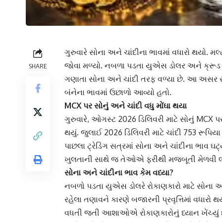
ગુરુવારે સોના અને ચાંદીના ભાવમાં વધારો થયો. મ
જોવા મળ્યો. નબળા પડતા યુએસ ડોલર અને ક્રૂડ ઓ
SHARE
ગણાતા સોના અને ચાંદી તરફ વળ્યા છે. આ અસર સ્થ
બંનેના ભાવમાં ઉછાળો આવ્યો હતો.
MCX પર સોનું અને ચાંદી વધુ મોંઘા થયા
ગુરુવારે, ઓગસ્ટ 2026 ડિલિવરી માટે સોનું MCX પર
થયું. જુલાઈ 2026 ડિલિવરી માટે ચાંદી 753 રૂપિયા
પાછલા ટ્રેડિંગ સત્રમાં સોના અને ચાંદીના ભાવ ઘટ
ખુલતાની સાથે જ તેઓએ ફરીથી મજબૂતી મેળવી લ
સોના અને ચાંદીના ભાવ કેમ વધ્યા?
નબળો પડતા યુએસ ડોલરે રોકાણકારો માટે સોના અને 
રહેલા તણાવને કારણે બજારની પ્રવૃત્તિમાં વધારો 
વધતી જતી આશાઓએ રોકાણકારોનું ધ્યાન ખેંચ્યું છે. 