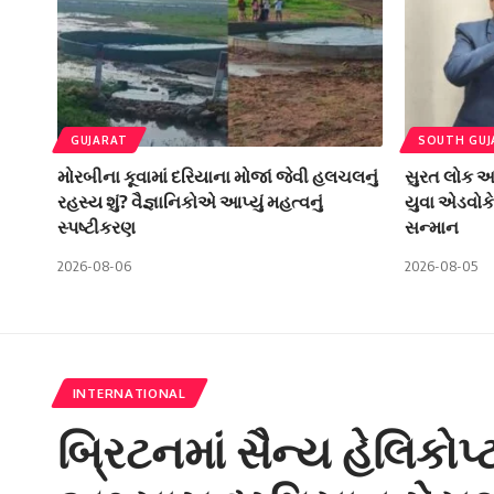
GUJARAT
SOUTH GUJ
મોરબીના કૂવામાં દરિયાના મોજાં જેવી હલચલનું
સુરત લોક અદ
રહસ્ય શું? વૈજ્ઞાનિકોએ આપ્યું મહત્વનું
યુવા એડવોકે
સ્પષ્ટીકરણ
સન્માન
2026-08-06
2026-08-05
INTERNATIONAL
બ્રિટનમાં સૈન્ય હેલિકોપ્