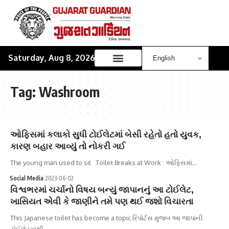
Saturday, Aug 8, 2026
Tag:
Washroom
ઓફિસમાં કલાકો સુધી ટોઈલેટમાં બેસી રહેતો હતો યુવક,
કારણ બહાર આવ્યું તો નોકરી ગઈ
The young man used to sit Toilet Breaks at Work : ઓફિસમાં…
Social Media
2023-06-02
વિશ્વભરમાં ચર્ચાનો વિષય બન્યું જાપાનનું આ ટોઈલેટ,
ખાસિયત એવી કે જાણીને તમે પણ થઈ જશો વિચારતા
This Japanese toilet has become a topic રિપોર્ટસ મુજબ આ જાપાની
ટોઈલેટમાંથી…