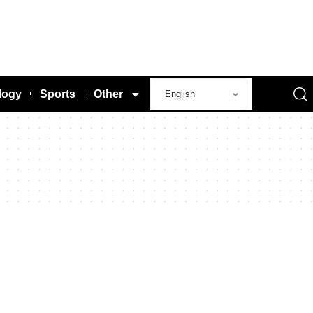
logy
Sports
Other