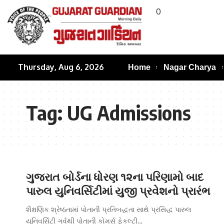
0
Thursday, Aug 6, 2026
Home
Nagar Charya
Tag:
UG Admissions
ગુજરાત બોર્ડના ધોરણ ૧૨ના પરિણામો બાદ
પારુલ યુનિવર્સિટીમાં યુજી પ્રવેશનો પ્રારંભ
શૈક્ષણિક શ્રેષ્ઠતામાં પોતાની પ્રતિબદ્ધતા સાથે પ્રસિદ્ધ પારુલ
યુનિવર્સિટી ગર્વથી પોતાની કોમર્સ ફેકલ્ટી…