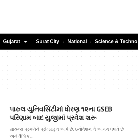
Gujarat
Surat City
National
Science & Techno
પારુલ યુનિવર્સિટીમાં ધોરણ ૧૨ના GSEB
પરિણામ બાદ યુજીમાં પ્રવેશ શરૂ
સાયન્સ પ્રગતિને પ્રોત્સાહન આપે છે, ઇનોવેશન ને આગળ ધપાવે છે
અને વૈશ્વિક…