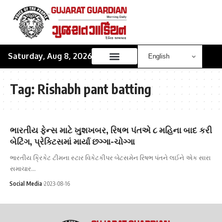
Saturday, Aug 8, 2026
Tag:
Rishabh pant batting
ભારતીય ફેન્સ માટે ખુશખબર, રિષભ પંતએ ૮ મહિના બાદ કરી
બેટિંગ, પ્રેક્ટિસમાં માર્યા છગ્ગા-ચોગ્ગા
ભારતીય ક્રિકેટ ટીમના સ્ટાર વિકેટકીપર બેટસમેન રિષભ પંતને લઈને એક સારા
સમાચાર…
Social Media
2023-08-16