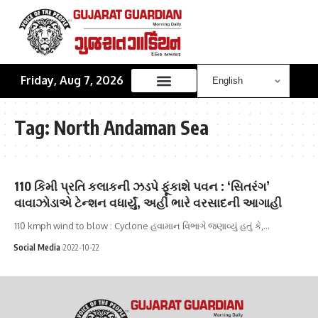
Friday, Aug 7, 2026
Tag:
North Andaman Sea
110 કિમી પ્રતિ કલાકની ઝડપે ફૂંકાશે પવન : ‘સિતરંગ’
વાવાઝોડાએ ટેન્શન વધાર્યું, અહીં ભારે વરસાદની આગાહી
110 kmph wind to blow : Cyclone હવામાન વિભાગે જણાવ્યું હતું કે,…
Social Media
2022-10-22