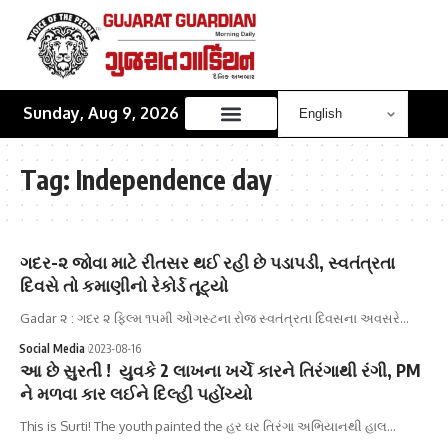
Sunday, Aug 9, 2026
Tag:
Independence day
ગદર-૨ જોવા માટે રીતસર થઈ રહી છે પડાપડી, સ્વતંત્રતા
દિવસે તો કમાણીનો રેકોર્ડ તૂટ્યો
Gadar ૨ : ગદર ૨ ફિલ્મ ૧૫મી ઓગસ્ટના રોજ સ્વતંત્રતા દિવસના અવસરે…
Social Media
2023-08-16
આ છે સુરતી ! યુવકે 2 લાખના ખર્ચે કારને તિરંગાથી રંગી, PM
ને મળવા કાર લઈને દિલ્હી પહોંચ્યો
This is Surti! The youth painted the હર ઘર તિરંગા અભિયાનથી હાલ…