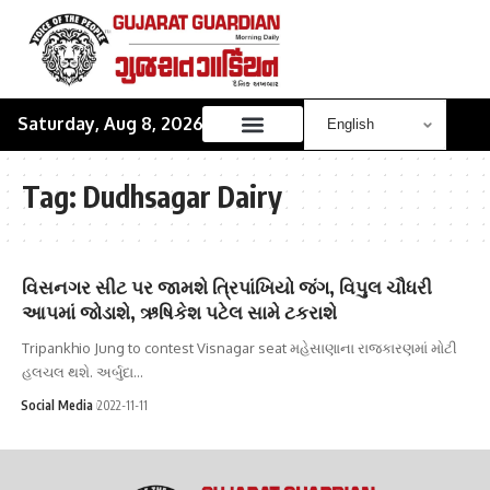
Saturday, Aug 8, 2026
Tag:
Dudhsagar Dairy
વિસનગર સીટ પર જામશે ત્રિપાંખિયો જંગ, વિપુલ ચૌધરી
આપમાં જોડાશે, ઋષિકેશ પટેલ સામે ટકરાશે
Tripankhio Jung to contest Visnagar seat મહેસાણાના રાજકારણમાં મોટી
હલચલ થશે. અર્બુદા…
Social Media
2022-11-11