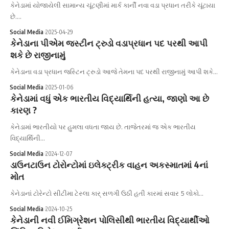
કેનેડામાં યોજાયેલી સામાન્ય ચૂંટણીમાં માર્ક કાર્ની નવા વડા પ્રધાન તરીકે ચૂંટાયા
છે.…
Social Media
2025-04-29
કેનેડાના પીએમ જસ્ટીન ટ્રુડો વડાપ્રધાન પદ પરથી આપી
શકે છે રાજીનામું
કેનેડાના વડા પ્રધાન જસ્ટિન ટ્રુડો આજે તેમના પદ પરથી રાજીનામું આપી શકે…
Social Media
2025-01-06
કેનેડામાં વધું એક ભારતીય વિદ્યાર્થિની હત્યા, જાણો આ છે
કારણ ?
કેનેડામાં ભારતીયો પર હુમલા વધતા જાય છે. તાજેતરમાં જ એક ભારતીય
વિદ્યાર્થિની…
Social Media
2024-12-07
ડાઉનટાઉન ટોરોન્ટોમાં ઇલેક્ટ્રીક વાહન અકસ્માતમાં 4નાં
મોત
કેનેડાનાં ટોરેન્ટો સીટીમા ટેસ્લા કાર્ સળગી ઉઠી હતી કારમાં સવાર 5 લોકો…
Social Media
2024-10-25
કેનેડાની નવી ઈમિગ્રેશન પોલિસીથી ભારતીય વિદ્યાર્થીઓ