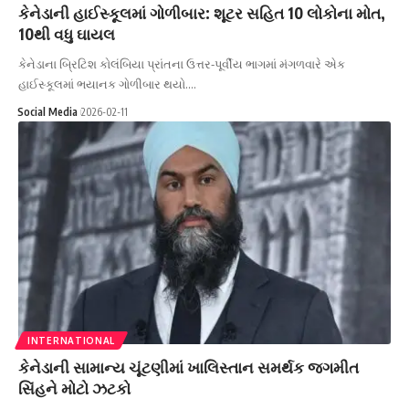
કેનેડાની હાઈસ્કૂલમાં ગોળીબાર: શૂટર સહિત 10 લોકોના મોત,
10થી વધુ ઘાયલ
કેનેડાના બ્રિટિશ કોલંબિયા પ્રાંતના ઉત્તર-પૂર્વીય ભાગમાં મંગળવારે એક
હાઈસ્કૂલમાં ભયાનક ગોળીબાર થયો.…
Social Media
2026-02-11
INTERNATIONAL
કેનેડાની સામાન્ય ચૂંટણીમાં ખાલિસ્તાન સમર્થક જગમીત
સિંહને મોટો ઝટકો