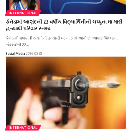
INTERNATIONAL
કેનેડામાં આણંદની 22 વર્ષીય વિદ્યાર્થિનીની ચપ્પુના ઘા મારી
હત્યાથી પરિવાર સ્તબ્ધ
કેનેડાથી ગુજરાતી યુવતીની હત્યાની ઘટના સામે આવી છે. આણંદ જિલ્લાના
બોરસદની 22…
Social Media
2026-05-28
INTERNATIONAL