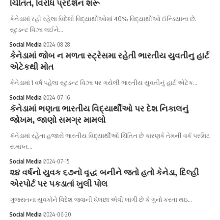
ચિંતિત, વિરોધ પ્રદર્શન શરૂ
કેનેડામાં રહી રહેલા વિદેશી વિદ્યાર્થીઓમાં 40% વિદ્યાર્થીઓ ઈન્ડિયાના છે.
સ્ટુડન્ટ વિઝા લઈને…
Social Media
2024-08-28
કેનેડામાં જોબ ન મળતા સ્ટ્રેસમા રહેતી ભારતીય યુવતીનુ હાર્ટ
એટેકથી મોત
કેનેડામાં 1 વર્ષ પહેલા સ્ટુડન્ટ વિઝા પર ગયેલી ભારતીય યુવતીનું હાર્ટ એટેક…
Social Media
2024-07-16
કૅનેડામાં ભણતા ભારતીય વિદ્યાર્થીઓ પર દેશ નિકાલનું
જોખમ, જાણો સમગ્ર મામલો
કૅનેડામાં રહેતા હજારો ભારતીય વિદ્યાર્થીઓ ચિંતિત છે કારણકે તેમની વર્ક પરમિટ
સમાપ્ત…
Social Media
2024-07-15
૨૪ વર્ષનો યુવક ૬૭નો વૃદ્ધ બનીને જતો હતો કેનેડા, દિલ્હી
એરપોર્ટ પર પકડાતાં ખુલી પોલ
ગુજરાતના યુવકોને વિદેશ જવાની ઘેલછા એવી લાગી છે કે ગુનો કરતા થઇ…
Social Media
2024-06-20