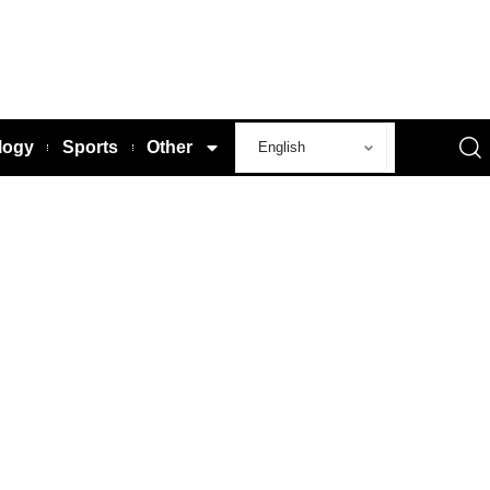
logy
Sports
Other