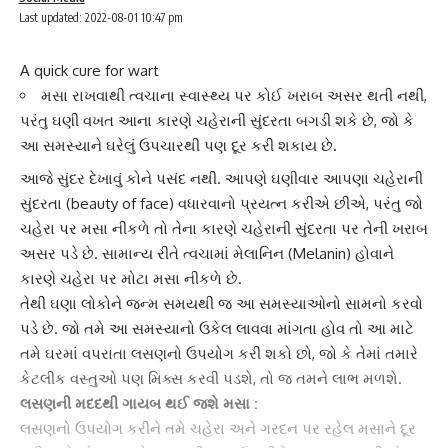
Last updated: 2022-08-01 10:47 pm
A quick cure for wart
મસા રાખવાથી ત્વચાના સ્વાસ્થ્ય પર કોઈ ખરાબ અસર થતી નથી,
પરંતુ ઘણી વખત આના કારણે ચહેરાની સુંદરતા બગડી શકે છે, જો કે
આ સમસ્યાને ઘરેલું ઉપચારથી પણ દૂર કરી શકાય છે.
આજે
સુંદર દેખાવું
કોને પસંદ નથી. આપણે ઘણીવાર આપણા ચહેરાની
સુંદરતા (beauty of face) વધારવાનો પ્રયત્ન કરીએ છીએ, પરંતુ જો
ચહેરા પર મસા નીકળે તો તેના કારણે ચહેરાની સુંદરતા પર તેની ખરાબ
અસર પડે છે. સામાન્ય રીતે ત્વચામાં
મેલાનિન
(Melanin) હોવાને
કારણે ચહેરા પર મોટા મસા નીકળે છે.
તેથી ઘણા લોકોને જન્મ સમયથી જ આ સમસ્યાઓનો સામનો કરવો
પડે છે. જો તમે આ સમસ્યાનો ઉકેલ લાવવા માંગતા હોવ તો આ માટે
તમે ઘરમાં વપરાતા
લસણ
નો ઉપયોગ કરી શકો છો, જો કે તેમાં તમારે
કેટલીક વસ્તુઓ પણ મિક્સ કરવી પડશે, તો જ તમને લાભ મળશે.
લસણની મદદથી ગાયબ થઈ જશે
મસા
:
લસણનો ઉપયોગ કરીને તમે ચહેરા અને ગરદન પર રહેલ મસાને દૂર