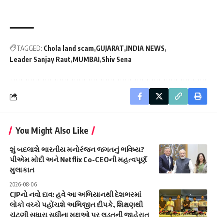
TAGGED:
Chola land scam
GUJARAT
INDIA NEWS
Leader Sanjay Raut
MUMBAI
Shiv Sena
You Might Also Like
શું બદલાશે ભારતીય મનોરંજન જગતનું ભવિષ્ય?
પીએમ મોદી અને Netflix Co-CEOની મહત્વપૂર્ણ
મુલાકાત
2026-08-06
CJPનો નવો દાવ: હવે આ અભિયાનથી દેશભરમાં
લોકો વચ્ચે પહોંચશે અભિજીત દીપકે, શિક્ષણથી
ચૂંટણી સુધારા સુધીના મુદ્દાઓ પર લડતની જાહેરાત