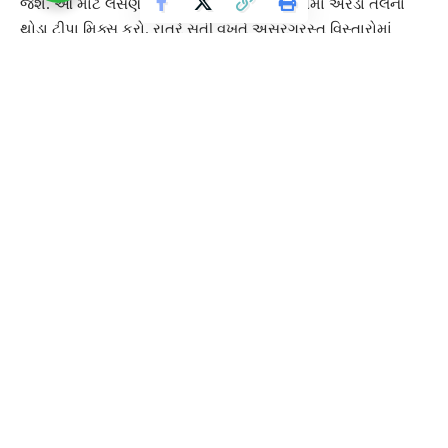
જશે. આ માટે લસણની 2થી 3 કળીઓ લો અને તેમાં એરંડા તેલના
થોડા ટીપા મિક્સ કરો. રાત્રે સૂતી વખતે અસરગ્રસ્ત વિસ્તારોમાં
લગાવો અને સવારે પાણીથી ધોઈ નાખો.
આ પણ વાંચો :
2 ઓગસ્ટ 2022, રાશિફળ : આ 6 રાશિના લોકોને ગણેશજીની
કૃપાથી પ્રાપ્ત થશે અણધારી સફળતા – લખો “ગણપતિ બાપા
મોરિયા”
વારંવાર સ્માર્ટફોન જોવાની આદત બની શકે છે જોખમી, શરીરને
થાય છે આવું નુકસાન
TAGGED:
Castor oil
Garlic
Health Care
Melanin
Onion
Warts on face