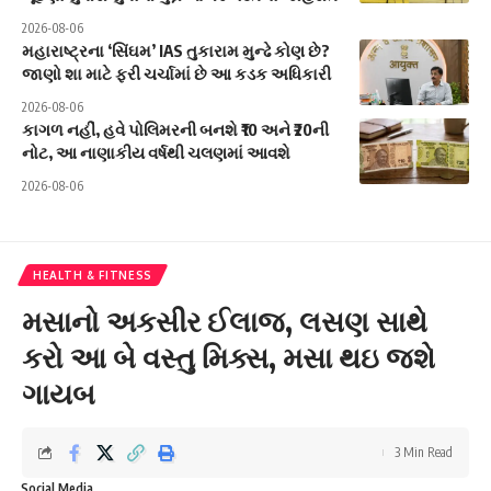
2026-08-06
મહારાષ્ટ્રના ‘સિંઘમ’ IAS તુકારામ મુન્ઢે કોણ છે?
જાણો શા માટે ફરી ચર્ચામાં છે આ કડક અધિકારી
2026-08-06
કાગળ નહીં, હવે પોલિમરની બનશે ₹10 અને ₹20ની
નોટ, આ નાણાકીય વર્ષથી ચલણમાં આવશે
2026-08-06
HEALTH & FITNESS
મસાનો અકસીર ઈલાજ, લસણ સાથે
કરો આ બે વસ્તુ મિક્સ, મસા થઇ જશે
ગાયબ
3 Min Read
Social Media