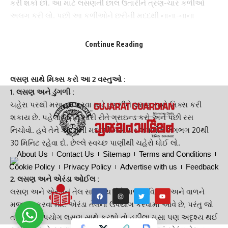
કરી શકો છો. આ માટે લસણની છાલ ઉતારીને ત્રણ-ચાર કળીઓ
અલગ કરી લો. પછી આ કળીઓને છરીની મદદથી નાના-નાના
ટુકડામાં કાપી લો અને પછી તેને મસા પર મૂકો અને પાટો ચોંટાડો. તેને
લગભગ 5 થી 6 કલાક સુધી આ રીતે રહેવા દો અને છેલ્લે સ્વચ્છ
Continue Reading
પાણીથી ફેસને ધોઈ લ્યો. જો રેગ્યુલર આ રીત અપનાવશે તો થોડા જ
દિવસોમાં મસા ગાયબ થઈ જશે.
લસણ
સાથે મિક્સ કરો આ 2 વસ્તુઓ :
1. લસણ અને ડુંગળી :
ચહેરા પરથી મસા દૂર કરવા માટે ડુંગળીને
લસણ
સાથે મિક્સ કરી
શકાય છે. પહેલા બંનેને સારી રીતે ગ્રાઇન્ડ કરો અને પછી રસ
નિચોવો. હવે તેને કોટનની મદદથી મસા પર લગાવીને લગભગ 20થી
30 મિનિટ રહેવા દો. છેલ્લે સ્વચ્છ પાણીથી ચહેરો ધોઈ લો.
About Us
Contact Us
Sitemap
Terms and Conditions
Cookie Policy
Privacy Policy
Advertise with us
Feedback
2. લસણ અને એરંડા ઓઈલ :
લસણ
અને એરંડાનું તેલ સામાન્ય રીતે વાળના વિકાસ અને વાળને
મજબૂત કરવા માટે એરંડા તેલનો ઉપયોગ કરવામાં આવે છે, પરંતુ જો
તમે તેનો ઉપયોગ લસણ સાથે કરશો તો હઠીલા મસા પણ અદૃશ્ય થઈ