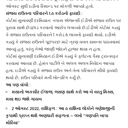
ઓગસ્ટ સુધી ઇડીના રિમાન્ડ પર મોકલી આપ્યો હતો.
સંજય રાઉતના પરિવારને 1.6 કરોડનો ફાયદો :
કોર્ટમાં સુનાવણી દરમિયાન તપાસ એજન્સી ઈડીએ
સંજય રાઉત
પર
પુરાવા સાથે છેડછાડ કરવાનો આરોપ લગાવ્યો છે.ઈડીએ કોર્ટમાં કહ્યું
કે સંજય રાઉતના પરિવારને 1 કરોડ 6 લાખનો ફાયદો થયો. ઇડીએ
કહ્યું કે સંજય રાઉતને પૂછપરછ માટે ત્રણ વખત સમન્સ પાઠવવામાં
આવ્યું હતું. પરંતુ તેઓ જાણી જોઇને હાજર થયા ન હતા.
કોર્ટમાં સુનાવણી દરમિયાન ઈડીએ કહ્યું કે ફ્લેટના પૈસા ટ્રાન્સફર
કરવામાં આવ્યા છે. હેમંત પાટીલે બે અલગ અલગ નિવેદન આપ્યા
હતા. ઇડીએ કહ્યું કે
સંજય રાઉત
અને તેના પરિવારને સીધો ફાયદો
થયો છે. રાઉત પરિવારે મની લોન્ડરિંગ કર્યું છે.
આ પણ વાંચો :
મસાનો અકસીર ઈલાજ, લસણ સાથે કરો આ બે વસ્તુ મિક્સ,
મસા થઇ જશે ગાયબ
2 ઓગસ્ટ 2022, રાશિફળ : આ 6 રાશિના લોકોને ગણેશજીની
કૃપાથી પ્રાપ્ત થશે અણધારી સફળતા – લખો “ગણપતિ બાપા
મોરિયા”