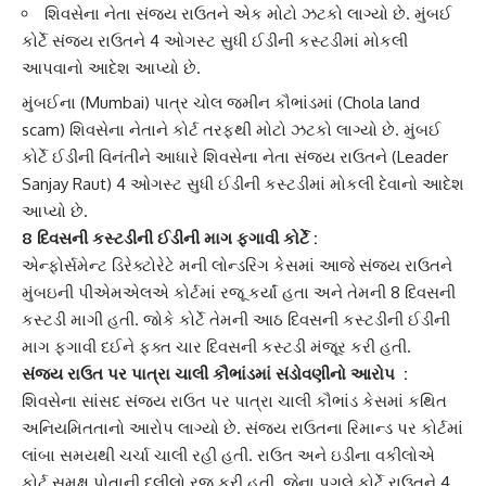
શિવસેના નેતા સંજય રાઉતને એક મોટો ઝટકો લાગ્યો છે. મુંબઈ
કોર્ટે સંજય રાઉતને 4 ઓગસ્ટ સુધી ઈડીની કસ્ટડીમાં મોકલી
આપવાનો આદેશ આપ્યો છે.
મુંબઈ
ના (Mumbai) પાત્ર ચોલ
જમીન કૌભાંડ
માં (Chola land
scam) શિવસેના નેતાને કોર્ટ તરફથી મોટો ઝટકો લાગ્યો છે. મુંબઈ
કોર્ટે ઈડીની વિનંતીને આધારે શિવસેના નેતા
સંજય રાઉત
ને (Leader
Sanjay Raut) 4 ઓગસ્ટ સુધી ઈડીની કસ્ટડીમાં મોકલી દેવાનો આદેશ
આપ્યો છે.
8 દિવસની કસ્ટડીની ઈડીની માગ ફગાવી કોર્ટે :
એન્ફોર્સમેન્ટ ડિરેક્ટોરેટે મની લોન્ડરિંગ કેસમાં આજે
સંજય રાઉતને
મુંબઇની પીએમએલએ કોર્ટમાં રજૂ કર્યાં હતા અને તેમની 8 દિવસની
કસ્ટડી માગી હતી. જોકે કોર્ટે તેમની આઠ દિવસની કસ્ટડીની ઈડીની
માગ ફગાવી દઈને ફક્ત ચાર દિવસની કસ્ટડી મંજૂર કરી હતી.
સંજય રાઉત
પર પાત્રા ચાલી કૌભાંડમાં સંડોવણીનો આરોપ :
શિવસેના સાંસદ સંજય રાઉત પર પાત્રા ચાલી કૌભાંડ કેસમાં કથિત
અનિયમિતતાનો આરોપ લાગ્યો છે. સંજય રાઉતના રિમાન્ડ પર કોર્ટમાં
લાંબા સમયથી ચર્ચા ચાલી રહી હતી. રાઉત અને ઇડીના વકીલોએ
કોર્ટ સમક્ષ પોતાની દલીલો રજૂ કરી હતી. જેના પગલે કોર્ટે રાઉતને 4