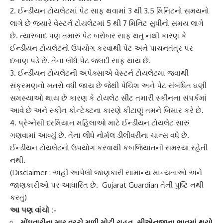
2. ઈન્ડીયન ટોયલેટમાં પેટ સાફ થવામાં 3 થી 3.5 મિનિટનો સમયનો
લાગે છે જ્યારે
વેસ્ટર્ન ટોયલેટ
માં 5 થી 7 મિનિટ સુધીનો સમય લાગે
છે. ત્યારબાદ પણ તમારું પેટ બરોબર સાફ થતું નથી કારણ કે
ઈન્ડીયન ટોયલેટનો ઉપયોગ કરવાથી પેટ અને પાચનતંત્ર પર
દબાણ પડે છે. તેના લીધે પેટ જલદી સાફ થાય છે.
3. ઈન્ડીયન ટોયલેટની અપેક્સાએ
વેસ્ટર્ન ટોયલેટ
માં જવાથી
સંક્રમણનો ખતરો વધી જાય છે જેથી પેચિશ અને પેટ સંબંધિત ઘણી
સમસ્યાઓ થાય છે કારણ કે ટોયલેટ સીટ તમારી સ્કીનના સંપર્કમાં
આવે છે અને સ્કીન કોન્ટેક્ટના કારણે કીટાણું તમને બિમાર કરે છે.
4. પ્રેગ્નેંસી દરમિયાન મહિલાઓ માટે
ઈન્ડીયન ટોયલેટ
સારું
ગણવામાં આવ્યું છે. તેના લીધે નોર્મલ ડીલીવરીના ચાન્સ વધે છે.
ઈન્ડીયન ટોયલેટનો ઉપયોગ કરવાથી કબજિયાતની સમસ્યા રહેતી
નથી.
(Disclaimer : અહીં આપેલી જાણકારી સામાન્ય માન્યતાઓ અને
જાણકારીઓ પર આધારિત છે. Gujarat Guardian તેની પુષ્ટિ નથી
કરતું)
આ પણ વાંચો :-
મોંઘવારીના માર વચ્ચે મળી મોટી રાહત, સીએનજીના ભાવમાં થયો