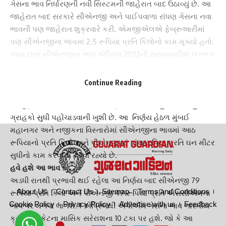
ગેસના ભાવ નિર્ધારણની નવી સિસ્ટમની જાહેરાત બાદ ઉઠાવ્યું છે. આ
જાહેરાત બાદ સરકારે સીએનજી અને પાઈપવાળા રાંધણ ગેસના નવા
ભાવની પણ જાહેરાત શુક્રવારે કરી. એમજીએલએ ફેબ્રુઆરીમાં
પણ સીએનજીના ભાવમાં 2.5 રૂપિયા પ્રતિ કિલોનો કામ મૂક્યો હતો.
આમ છતાં સી
એનજીના ભાવ
એપ્રિલ 2022ની સરખામણીમાં લગભગ
80 ટકા વધુ બનેલા છે.
ગ્રાહકોને થશે ફાયદો :
Continue Reading
એમજીએલએ એક નિવેદનમાં કહ્યું કે તેણે
ડોમેસ્ટિક લેવલ
પર
મેન્યુફેક્ચર્ડ ગેસના ભાવમાં કાપનો ફાયદો સીએનજી-પીએનજીના
ગ્રાહકો સુધી પહોંચાડવાની ખુશી છે. આ નિર્ણય હેઠળ મુંબઈ
મહાનગર અને નજીકના વિસ્તારોમાં સીએનજીના ભાવમાં આઠ
રૂપિયાનો પ્રતિ કિલો અને
પીએનજી
માં પાંચ રૂપિયા પ્રતિ ઘન મીટર
સુધીનો કામ કરવામાં આવી રહ્યો છે.
હવે હશે આ ભાવ :
અડધી રાતથી પ્રભાવી થઈ રહેલા આ નિર્ણય બાદ સીએનજી 79
About Us
Contact Us
Sitemap
Terms and Conditions
રૂપિયા પ્રતિ કિલો અને પીએનજી 49 રૂપિયા પ્રતિ એસસીએમના
Cookie Policy
Privacy Policy
Advertise with us
Feedback
ભાવ પર મળવા લાગશે. 1 એપ્રિલથી
એપીએમ ગેસ
ના ભાવ ભારતીય
ક્રૂડ બાસ્કેટના માસિક સરેરાશના 10 ટકા પર હશે. જો કે આ