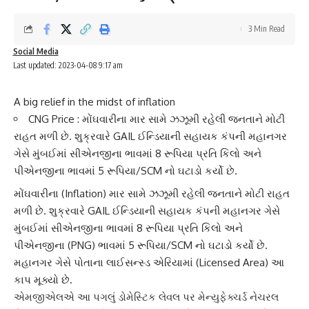
3 Min Read
Social Media
Last updated: 2023-04-08 9:17 am
A big relief in the midst of inflation
CNG Price : મોંઘવારીના માર સામે ઝઝૂમી રહેલી જનતાને મોટી
રાહત મળી છે. શુક્રવારે GAIL ઈન્ડિયાની સહાયક કંપની મહાનગર
ગેસે મુંબઈમાં સીએનજીના ભાવમાં 8 રૂપિયા પ્રતિ કિલો અને
પીએનજીના ભાવમાં 5 રૂપિયા/SCM નો ઘટાડો કર્યો છે.
મોંઘવારી
ના (Inflation) માર સામે ઝઝૂમી રહેલી જનતાને મોટી રાહત
મળી છે. શુક્રવારે GAIL ઈન્ડિયાની સહાયક કંપની મહાનગર ગેસે
મુંબઈમાં સીએનજીના ભાવમાં 8 રૂપિયા પ્રતિ કિલો અને
પીએનજી
ના (PNG) ભાવમાં 5 રૂપિયા/SCM નો ઘટાડો કર્યો છે.
મહાનગર ગેસે પોતાના લાઈસન્સ્ડ એરિયામાં (Licensed Area) આ
કાપ મૂક્યો છે.
એમજીએલએ આ પગલું
ડોમેસ્ટિક લેવલ
પર મેન્યુફેક્ચર્ડ નેચરલ