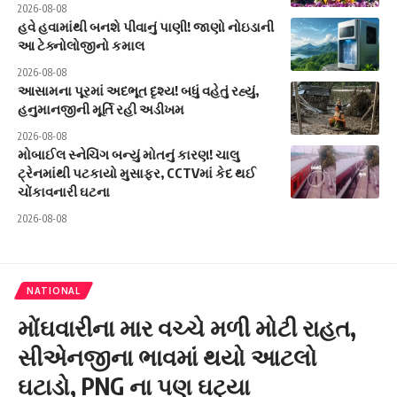
2026-08-08
હવે હવામાંથી બનશે પીવાનું પાણી! જાણો નોઇડાની
આ ટેક્નોલોજીનો કમાલ
2026-08-08
આસામના પૂરમાં અદભૂત દૃશ્ય! બધું વહેતું રહ્યું,
હનુમાનજીની મૂર્તિ રહી અડીખમ
2026-08-08
મોબાઈલ સ્નેચિંગ બન્યું મોતનું કારણ! ચાલુ
ટ્રેનમાંથી પટકાયો મુસાફર, CCTVમાં કેદ થઈ
ચોંકાવનારી ઘટના
2026-08-08
NATIONAL
મોંઘવારીના માર વચ્ચે મળી મોટી રાહત,
સીએનજીના ભાવમાં થયો આટલો
ઘટાડો, PNG ના પણ ઘટ્યા