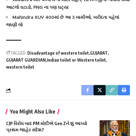
આટલો ઘટાડો, PNG ના પણ ઘટ્યા
Mahindra XUV 400માં છે આ 3 ખામીઓ, ખરીદતા પહેલાં
જાણી લો
TAGGED:
Disadvantage of western toilet
GUJARAT
GUJARAT GUARDIAN
Indian toilet or Western toilet
western toilet
You Might Also Like
CJP વિરોધ બાદ PM મોદીએ Gen Zને શું આપ્યો
પ્રથમ જાહેર સંદેશ?