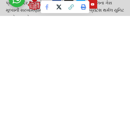
પ્રકારના દર 8.57 ડોલર પ્રતિ એમએમબીટીયુના હાલના ગેસ
મૂલ્યની સરખામણીમાં 6.5 ડોલર પ્રતિ મિલિયન
બ્રિટિશ થર્મલ યુનિટ
પર કેપ કરાશે.
દ્વિ વાર્ષિક સંશોધનની હાલની પ્રથાની જગ્યાએ દર મહિને દર નક્કી
કરવામાં આવશે. ઓએનજીસી અને ઓઆઈએલના ક્ષેત્રોમાં નવા
કૂવાઓ કે હસ્તક્ષેપોથી ઉત્પાદિત ગેસને એપીએમ મૂલ્યથી 20 ટકા
વધુ પ્રીમિયમની અનુમતિ હશે. આ પગલાંથી ઘરોમાં
પાઈપ્ડ નેચરલ
ગેસ
(પીએનજી) અને પરિવહન માટે કોમ્પ્રેસ્ડ નેચરલ ગેસ
(સીએનજી)ના ભાવમાં ભારે ઘટાડો થશે.
આ પણ વાંચો :-
Mahindra XUV 400માં છે આ 3 ખામીઓ, ખરીદતા પહેલાં
જાણી લો
ક્યારેય રહેવા માટે ઘર નહોતું, આજે 6 આંકડામાં છે આવક…
આવી છે Youtuber અદિતિની કહાની
TAGGED:
Cng price
GUJARAT
GUJARAT GUARDIAN
Inflation