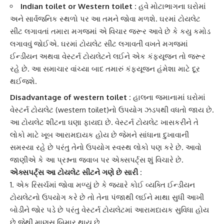
Indian toilet or Western toilet :
હવે મોટાભાગના ઘરોમાં
અને સાર્વજનિક સ્થળો પર આ તમને જોવા મળશે. ઘરમાં ટોયલેટ
સીટ લગાવતાં તમારા મગજમાં એ વિચાર જરૂર આવે છે કે કયુ કમોડ
લગાવવું જોઈએ. ઘરમાં ટોયલેટ સીટ લગાવતી વખતે મગજમાં
ઈન્ડીયન અથવા વેસ્ટર્ન ટોયલેટને લઈને એક કંફ્યૂજન તો જરૂર
રહે છે. આ સમાચાર વાંચ્યા બાદ તમારું કંફ્યૂજન હંમેશા માટે દૂર
થઈજશે.
Disadvantage of western toilet :
હાલના જમાનામાં ઘરોમાં
વેસ્ટર્ન ટોયલેટ
(western toilet)નો ઉપયોગ ઝડપથી વધતો જાય છે.
આ
ટોયલેટ શીટ
ના ઘણા ફાયદા છે. વેસ્ટર્ન ટોયલેટ ખાસકરીને તે
લોકો માટે ખૂબ આરામદાયક હોય છે જેમને સાંધાના દુખાવાની
સમસ્યા રહે છે પરંતુ તેનો ઉપયોગ સ્વસ્થ લોકો પણ કરે છે. આવો
જાણીએ કે આ પ્રશ્નના જવાબ પર એક્સપર્ટ્સ શું વિચારે છે.
એક્સપર્ટ્સ આ ટોયલેટ સીટને ગણે છે સારી :
1. એક રિસર્ચમાં જોવા મળ્યું છે કે જ્યારે કોઈ વ્યક્તિ
ઈન્ડીયન
ટોયલેટ
નો ઉપયોગ કરે છે તો તેના પંજાથી લઈને માથા સુધી આખી
બોડીને જોર પડે છે પરંતુ વેસ્ટર્ન ટોયલેટમાં આરામદાયક સુવિધા હોય
છે જેથી માણસ બિમાર થાય છે.