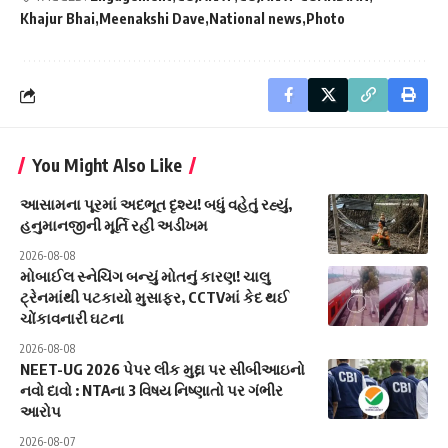
Khajur Bhai
Meenakshi Dave
National news
Photo
You Might Also Like
આસામના પૂરમાં અદભૂત દૃશ્ય! બધું વહેતું રહ્યું,
હનુમાનજીની મૂર્તિ રહી અડીખમ
2026-08-08
મોબાઈલ સ્નેચિંગ બન્યું મોતનું કારણ! ચાલુ
ટ્રેનમાંથી પટકાયો મુસાફર, CCTVમાં કેદ થઈ
ચોંકાવનારી ઘટના
2026-08-08
NEET-UG 2026 પેપર લીક મુદ્દા પર સીબીઆઇનો
નવો દાવો : NTAના 3 વિષય નિષ્ણાતો પર ગંભીર
આરોપ
2026-08-07