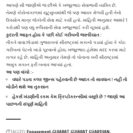
આપણે સૌ જાણીએ જ છીએ કે ખજૂરભાઇ સેવાભાવી વ્યક્તિ છે.
તેમણે કોરોનાકાળમાં
યૂટ્યુબ
માંથી જે પણ આવક મેળવી હતી તેનો
ઉપયોગ માત્ર લોકોની સેવા માટે કર્યો હતો. માહિતી અનુસાર આશરે 1
કરોડથી પણ વધુ રૂપિયાની સેવા
ખજૂરભાઈ
કરી ચૂક્યાં હશે.
કુદરતી આફત હોય કે પછી કોઈ ગરીબની જરૂરિયાત :
તૌકતે વાવાઝોડામાં ગુજરાતનાં
સૌરાષ્ટ્રમાં મકાનો
પડયાં હોય કે કોઇ
ગરીબનાં પેટનો ખાડો પૂરવાનો હોય, ખજૂરભાઇ હંમેશા મદદ કરવા માટે
તત્પર રહે છે. માહિતી અનુસાર તેમણે તો પોતાના ખર્ચે
સૌરાષ્ટ્ર
માં
અમુક મકાન ફરી બનાવ આપ્યાં હતાં.
આ પણ વાંચો :-
વધારે પડતા કલર જીન્સ પહેરવાની છે આદત તો સાવધાન ! નહીં તો
બોડીને થશે આ નુકસાન
હેકર્સ ખંડણીની રકમ કેમ ક્રિપ્ટોકરન્સીમાં વસૂલે છે ? જાણો આ
પાછળની સંપૂર્ણ માહિતી
TAGGED:
Engagement
GUJARAT
GUJARAT GUARDIAN