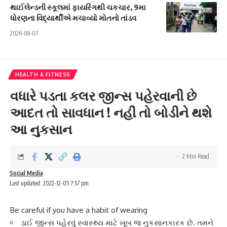
થાઈલેન્ડની સ્કૂલમાં ફાયરિંગથી ચકચાર, 9મા
ધોરણના વિદ્યાર્થીએ મચાવ્યો મોતનો તાંડવ
2026-08-07
HEALTH & FITNESS
વધારે પડતા કલર જીન્સ પહેરવાની છે
આદત તો સાવધાન ! નહીં તો બોડીને થશે
આ નુકસાન
2 Min Read
Social Media
Last updated: 2022-12-05 7:57 pm
Be careful if you have a habit of wearing
ડાઈ જીન્સ પહેરવું સ્વાસ્થ્ય માટે ખૂબ જ નુકસાનકારક છે. તમને