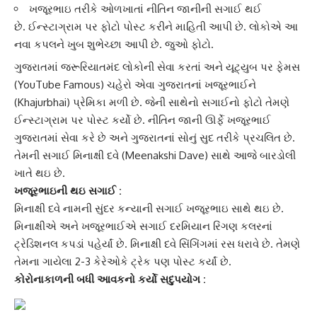
ખજૂરભાઇ તરીકે ઓળખાતાં નીતિન જાનીની સગાઈ થઈ
છે.
ઈન્સ્ટાગ્રામ પર ફોટો પોસ્ટ કરીને માહિતી આપી છે. લોકોએ આ
નવા કપલને ખુબ શુભેચ્છા આપી છે. જુઓ ફોટો.
ગુજરાત
માં જરૂરિયાતમંદ લોકોની સેવા કરતાં અને
યૂટ્યુબ પર ફેમસ
(YouTube Famous) ચહેરો એવા ગુજરાતનાં ખજૂરભાઈને
(Khajurbhai) પ્રેમિકા મળી છે. જેની સાથેનો સગાઈનો ફોટો તેમણે
ઈન્સ્ટાગ્રામ પર પોસ્ટ કર્યો છે.
નીતિન જાની ઊર્ફે ખજૂરભાઈ
ગુજરાતમાં સેવા કરે છે અને
ગુજરાતનાં સોનું
સુદ તરીકે પ્રચલિત છે.
તેમની સગાઈ મિનાક્ષી દવે (Meenakshi Dave) સાથે આજે બારડોલી
ખાતે થઇ છે.
ખજૂરભાઇની થઇ સગાઈ :
મિનાક્ષી દવે
નામની સુંદર કન્યાની સગાઈ ખજૂરભાઇ સાથે થઇ છે.
મિનાક્ષી
એ અને ખજૂરભાઈએ સગાઈ દરમિયાન રિંગણ કલરનાં
ટ્રેડિશનલ કપડાં પહેર્યાં છે.
મિનાક્ષી દવે
સિંગિંગમાં રસ ધરાવે છે. તેમણે
તેમના ગાયેલા 2-3 કેરેઓકે ટ્રેક પણ પોસ્ટ કર્યાં છે.
કોરોનાકાળની બધી આવકનો કર્યો સદુપયોગ :