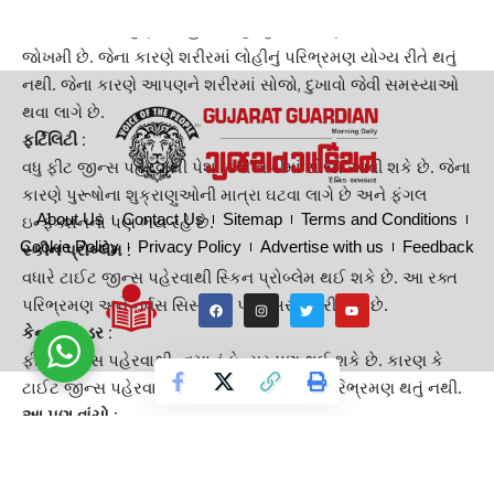
ટાઈટ જીન્સ
આપણને ખૂબ જ ગમે છે કારણ કે આપણે તેમાં જાડા
દેખાતા નથી. પરંતુ ફીટેડ જીન્સ પહેરવું એ આપણા સ્વાસ્થ્ય માટે
જોખમી છે. જેના કારણે શરીરમાં
લોહીનું પરિભ્રમણ
યોગ્ય રીતે થતું
નથી. જેના કારણે આપણને શરીરમાં સોજો, દુખાવો જેવી સમસ્યાઓ
થવા લાગે છે.
ફર્ટિલિટી :
વધુ
ફીટ જીન્સ
પહેરવાથી પેશાબની નળીમાં સોજો આવી શકે છે. જેના
કારણે પુરૂષોના શુક્રાણુઓની માત્રા ઘટવા લાગે છે અને ફંગલ
About Us
Contact Us
Sitemap
Terms and Conditions
ઇન્ફેક્શનનો પણ ભય રહે છે.
Cookie Policy
Privacy Policy
Advertise with us
Feedback
સ્કીન પ્રોબ્લેમ :
વધારે
ટાઈટ જીન્સ
પહેરવાથી સ્કિન પ્રોબ્લેમ થઈ શકે છે. આ રક્ત
પરિભ્રમણ અને નર્વસ સિસ્ટમને પણ અસર કરી શકે છે.
કેન્સરનો ડર :
ફીટેડ જીન્સ પહેરવાથી ત્વચાનું કેન્સર પણ થઈ શકે છે. કારણ કે
ટાઈટ જીન્સ
પહેરવાથી પગની નસોમાં લોહીનું પરિભ્રમણ થતું નથી.
આ પણ વાંચો :-
હેકર્સ ખંડણીની રકમ કેમ ક્રિપ્ટોકરન્સીમાં વસૂલે છે ? જાણો આ
પાછળની સંપૂર્ણ માહિતી