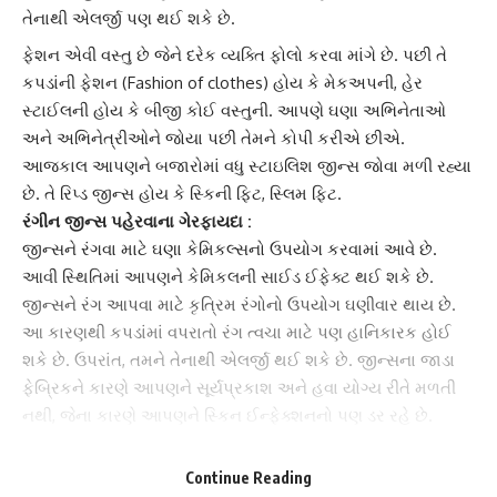
તેનાથી એલર્જી પણ થઈ શકે છે.
ફેશન એવી વસ્તુ છે જેને દરેક વ્યક્તિ ફોલો કરવા માંગે છે. પછી તે
કપડાંની ફેશન
(Fashion of clothes) હોય કે મેકઅપની,
હેર
સ્ટાઈલ
ની હોય કે બીજી કોઈ વસ્તુની. આપણે ઘણા અભિનેતાઓ
અને અભિનેત્રીઓને જોયા પછી તેમને કોપી કરીએ છીએ.
આજકાલ આપણને બજારોમાં વધુ
સ્ટાઇલિશ જીન્સ
જોવા મળી રહ્યા
છે. તે રિપ્ડ જીન્સ હોય કે સ્કિની ફિટ, સ્લિમ ફિટ.
રંગીન જીન્સ પહેરવાના
ગેરફાયદા
:
જીન્સને રંગવા માટે ઘણા
કેમિકલ્સ
નો ઉપયોગ કરવામાં આવે છે.
આવી સ્થિતિમાં આપણને કેમિકલની સાઈડ ઈફેક્ટ થઈ શકે છે.
જીન્સને રંગ આપવા માટે
કૃત્રિમ રંગો
નો ઉપયોગ ઘણીવાર થાય છે.
આ કારણથી કપડાંમાં વપરાતો રંગ ત્વચા માટે પણ હાનિકારક હોઈ
શકે છે. ઉપરાંત, તમને તેનાથી એલર્જી થઈ શકે છે.
જીન્સના જાડા
ફેબ્રિક
ને કારણે આપણને સૂર્યપ્રકાશ અને હવા યોગ્ય રીતે મળતી
નથી, જેના કારણે આપણને સ્કિન ઈન્ફેક્શનનો પણ ડર રહે છે.
ફિટ જીન્સ પહેરવાના આ છે ગેરફાયદા :
બ્લડ સર્કુલેશન :
Continue Reading