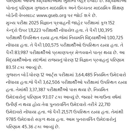
પરિણામો આવતા વિદ્યાર્થીઓમાં ખુશીની લહેર છવાઈ છે. વિદ્યાર્થીઓ
પોતાનું પરિણામ ગુજરાત માધ્યમિક અને ઉચ્ચતર માધ્યમિક શિક્ષણ
બોર્ડની વેબસાઇટ www.gseb.org પર જોઈ શકે છે.
મુખ્ય પરીક્ષા 2025 વિજ્ઞાન પ્રવાહની જાહેર પરીક્ષામાં કૂલ 152
કેન્દ્રો ઉપર 1,11,223 પરીક્ષાર્થી નોંધાયેલ હતા. તે પૈકી 1,10,395
પરીક્ષાર્થી ઉપસ્થિત રહ્યા હતા.જેમાં નિયમતિ વિદ્યાર્થીઓ 1,00,725
નોંધાયા હતા. તે પૈકી 1,00,575 પરીક્ષાર્થીઓ ઉપસ્થિત રહ્યા હતા. તે
પૈકી 83,987 પરીક્ષાર્થીઓ પ્રમાણપત્ર મેળવવાને પાત્ર થયા છે. આ
વિદ્યાર્થીઓના સંદર્ભમાં રાજ્યનું ધોરણ 12 વિજ્ઞાન પ્રવાહનું પરિણામ
83.51 ટકા આવ્યું છે.
ગુજરાત બોર્ડ ધોરણ 12 આર્ટ્સ પરીક્ષામાં 3,64,485 નિયમિત ઉમેદવારો
નોંધાયા હતા.જે પૈકી 3,62,506 પરીક્ષાર્થીઓ પરીક્ષામાં ઉપસ્થિત રહ્યા
હતા. તેમાંથી 3,37,387 પરીક્ષાર્થીઓ પાસ થયા છે. નિયમિત
ઉમેદવારોનું પરિણામ 93.07 ટકા આવ્યું છે. જ્યારે અગાઉના વર્ષમાં
ઉતીર્ણ ન થયા હોય તેવા પુનરાવર્તિત ઉમેદવારો તરીકે 22,710
ઉમેદાવરો નોંધાયા હતા. જે પૈકી 21,571 ઉપસ્થિત રહ્યા હતા. તેમાંથી
9785 ઉમેદવારો સફળ થયા હતા. આમ પુનરાવર્તિત ઉમેદવારોનું
પરિણામ 45.36 ટકા આવ્યું છે.