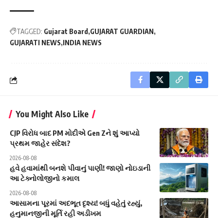
TAGGED:
Gujarat Board
GUJARAT GUARDIAN
GUJARATI NEWS
INDIA NEWS
You Might Also Like
CJP વિરોધ બાદ PM મોદીએ Gen Zને શું આપ્યો
પ્રથમ જાહેર સંદેશ?
2026-08-08
હવે હવામાંથી બનશે પીવાનું પાણી! જાણો નોઇડાની
આ ટેક્નોલોજીનો કમાલ
2026-08-08
આસામના પૂરમાં અદભૂત દૃશ્ય! બધું વહેતું રહ્યું,
હનુમાનજીની મૂર્તિ રહી અડીખમ