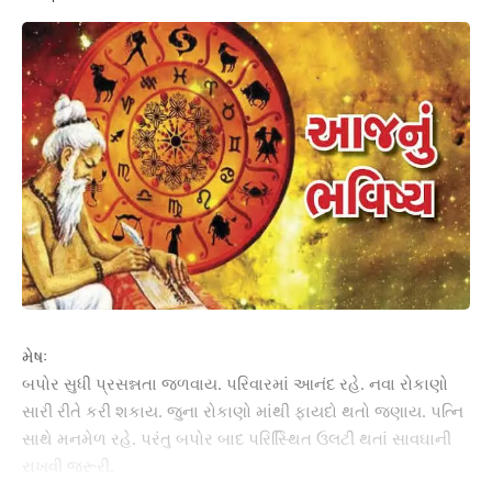
મેષઃ
બપોર સુધી પ્રસન્નતા જળવાય. પરિવારમાં આનંદ રહે. નવા રોકાણો
સારી રીતે કરી શકાય. જુના રોકાણો માંથી ફાયદો થતો જણાય. પત્નિ
સાથે મનમેળ રહે. પરંતુ બપોર બાદ પરિસ્થિ‌િત ઉલટી થતાં સાવઘાની
રાખવી જરૂરી.