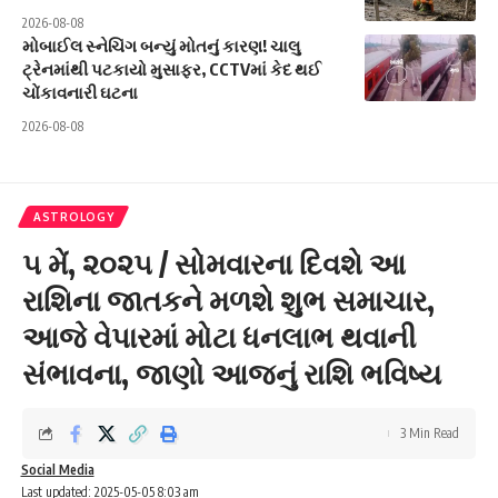
2026-08-08
મોબાઈલ સ્નેચિંગ બન્યું મોતનું કારણ! ચાલુ
ટ્રેનમાંથી પટકાયો મુસાફર, CCTVમાં કેદ થઈ
ચોંકાવનારી ઘટના
2026-08-08
ASTROLOGY
૫ મેં, ૨૦૨૫ / સોમવારના દિવશે આ
રાશિના જાતકને મળશે શુભ સમાચાર,
આજે વેપારમાં મોટા ધનલાભ થવાની
સંભાવના, જાણો આજનું રાશિ ભવિષ્ય
3 Min Read
Social Media
Last updated: 2025-05-05 8:03 am