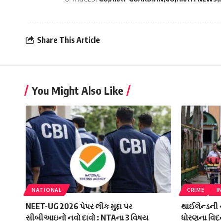
Share This Article
You Might Also Like
NATIONAL
CRIME
I
NEET-UG 2026 પેપર લીક મુદ્દા પર
થાઈલેન્ડની 
સીબીઆઇનો નવો દાવો : NTAના 3 વિષય
ધોરણના વિદ્