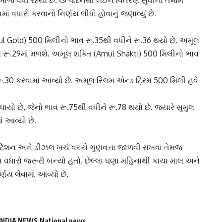
માં વધારો કરવાનો નિર્ણય લીધો હોવાનું જણાવ્યું છે.
l Gold) 500 મિલીનો ભાવ રૂ.35થી વધીને રૂ.36 થયો છે. અમૂલ
 રૂ.29માં મળશે. અમૂલ શક્તિ (Amul Shakti) 500 મિલીનો ભાવ
ૂ.30 કરવામાં આવ્યો છે. અમૂલ સ્લિમ એન્ડ ટ્રિમ 500 મિલી હવે
ોંધાયો છે, જેનો ભાવ રૂ.75થી વધીને રૂ.78 થયો છે. જ્યારે સુમુલ
ં આવ્યો છે.
ર્ટેશન અને ડીઝલ ખર્ચ વચ્ચે ગુણવત્તા જાળવી રાખવા તેમજ
વ વધારો જરૂરી બન્યો હતો. છેલ્લા ઘણા મહિનાથી કાચા માલ અને
ણય લેવામાં આવ્યો છે.
INDIA NEWS
National news