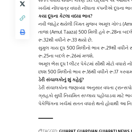
ખર્ચમાં નોંધપાત્ર વધારો નોંધાતા કંપનીએ દૂધના ભાવ
કયા દૂધના કેટલા વધ્યા ભાવ?
નવી જાહેર થયેલી કિંમત મુજબ અમૂલ ગોલ્ડ (Amu
તાજા (Amul Taaza) 500 મિલી હવે રૂ.28ના બદલે
રૂ.32થી વધીને રૂ.33 થયો છે.
સુમુલ ગાય દૂધ 500 મિલીનો ભાવ રૂ.29થી વધીને ર
રૂ.25ના બદલે રૂ.26માં મળશે.
અમૂલ ભેંસ દૂધ 1 લીટર પેકેટમાં સૌથી મોટો વધારો ન
છાશ 500 મિલીનો ભાવ રૂ.16થી વધીને રૂ.17 કરવામા
ડેરી સંચાલકોનું શું કહેવું?
ડેરી સંચાલકોના જણાવ્યા અનુસાર વધતા ટ્રાન્સપો
ગ્રાહકો સુધી નિયમિત સપ્લાય પહોંચાડવા માટે ભા
પેકેજિંગના ખર્ચમાં સતત વધારો થતો હોવાથી આ નિર્
TAGGED:
GUJARAT GUARDIAN
GUJARATI NEWS