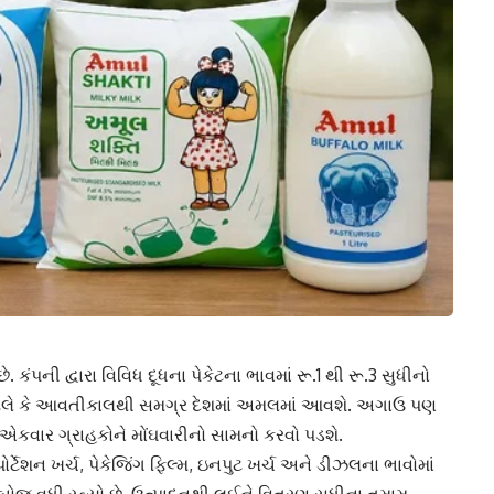
. કંપની દ્વારા વિવિધ દૂધના પેકેટના ભાવમાં રૂ.1 થી રૂ.3 સુધીનો
6 એટલે કે આવતીકાલથી સમગ્ર દેશમાં અમલમાં આવશે. અગાઉ પણ
ી એકવાર ગ્રાહકોને મોંઘવારીનો સામનો કરવો પડશે.
ોર્ટેશન ખર્ચ, પેકેજિંગ ફિલ્મ, ઇનપુટ ખર્ચ અને ડીઝલના ભાવોમાં
 બોજ વધી રહ્યો છે. ઉત્પાદનથી લઈને વિતરણ સુધીના તમામ