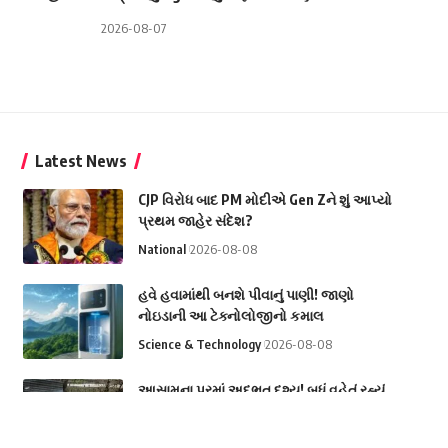
2026-08-07
Latest News
CJP વિરોધ બાદ PM મોદીએ Gen Zને શું આપ્યો
પ્રથમ જાહેર સંદેશ?
National
2026-08-08
હવે હવામાંથી બનશે પીવાનું પાણી! જાણો
નોઇડાની આ ટેક્નોલોજીનો કમાલ
Science & Technology
2026-08-08
આસામના પૂરમાં અદભૂત દૃશ્ય! બધું વહેતું રહ્યું,
હનુમાનજીની મૂર્તિ રહી અડીખમ
National
2026-08-08