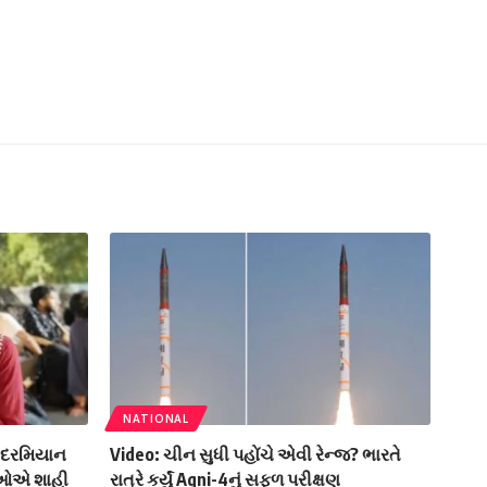
NATIONAL
ન દરમિયાન
Video: ચીન સુધી પહોંચે એવી રેન્જ? ભારતે
્થીઓએ શાહી
રાત્રે કર્યું Agni-4નું સફળ પરીક્ષણ