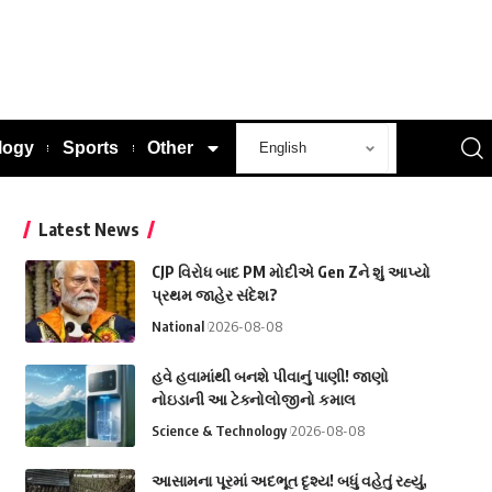
logy
Sports
Other
Latest News
CJP વિરોધ બાદ PM મોદીએ Gen Zને શું આપ્યો
પ્રથમ જાહેર સંદેશ?
National
2026-08-08
હવે હવામાંથી બનશે પીવાનું પાણી! જાણો
નોઇડાની આ ટેક્નોલોજીનો કમાલ
Science & Technology
2026-08-08
આસામના પૂરમાં અદભૂત દૃશ્ય! બધું વહેતું રહ્યું,