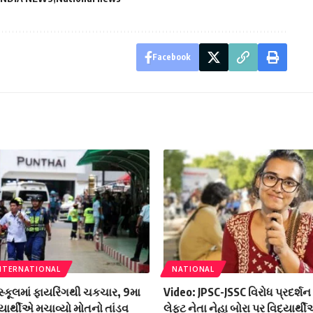
Facebook
NTERNATIONAL
NATIONAL
સ્કૂલમાં ફાયરિંગથી ચકચાર, 9મા
Video: JPSC-JSSC વિરોધ પ્રદર્શ
યાર્થીએ મચાવ્યો મોતનો તાંડવ
લેફ્ટ નેતા નેહા બોરા પર વિદ્યાર