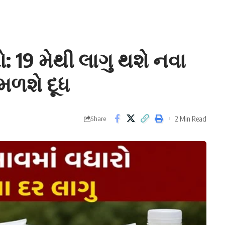
: 19 મેથી લાગુ થશે નવા
ં મળશે દૂધ
2 Min Read
Share