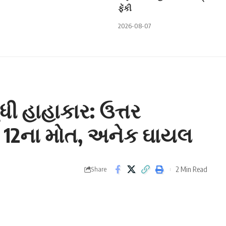
ફેંકી
2026-08-07
 હાહાકાર: ઉત્તર
ાં 12ના મોત, અનેક ઘાયલ
2 Min Read
Share