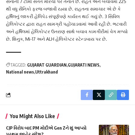
સેનાની 7 ટીમો સતત મોરચા પર તૈનાત છે. રાહત અને બચાવમાં 225
થી વધુ સૈનિકો ફરજ બજાવી રહ્યા છે. રાહતના સમાચાર એ છે કે
હર્ષિલનું લશ્કરી હેલિપેડ સંપૂર્ણપણે કાર્યરત થઈ ગયું છે. 3 સિવિલ
હેલિકોપ્ટર દ્વારા રાહત સામગ્રી પહોંચાડવામાં આવી રહી છે. ભટવારી
અને હર્ષિલમાં હેલિકોપ્ટર ઉતરાણ સાથે બચાવ કામગીરીમાં વેગ મળ્યો
છે. શિનુક, Mi-17 અને ALH હેલિકોપ્ટર સ્ટેન્ડબાય પર છે.
TAGGED:
GUJARAT GUARDIAN
GUJARATI NEWS
National news
Uttrakhand
You Might Also Like
CJP વિરોધ બાદ PM મોદીએ Gen Zને શું આપ્યો
પ્રથમ જાહેર સંદેશ?