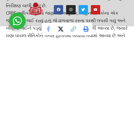
નિરીક્ષણ ચાલી રહ્યું છે.
CRPF અધિકારીઓના જણાવ્યા અનુસાર, ‘વાહન સૈનિકોના એક
જૂથને લઈ જઈ રહ્યું હતું, જે ઢાળવાળા રસ્તા પરથી લપસી ગયું અને
ખીણમાં જઈને પડ્યું. ઘટનાસ્થળેથી બે મૃતદેહ મળી આવ્યા છે, જ્યારે
ઘણા ઘાયલ સૈનિકોને ગંભીર હાલતમાં બચાવી લેવામાં આવ્યા છે અને
તેમને નજીકની હોસ્પિટલમાં દાખલ કરવામાં આવ્યા છે.’
TAGGED:
GUJARAT GUARDIAN
GUJARATI NEWS
Jammu and Kashmir
National news