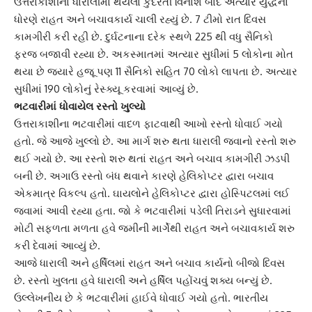
ઉત્તરાકાશીના ધારાલીમાં થયેલા કુદરતી વિનાશ બાદ અત્યારે યુદ્ધના
ધોરણે રાહત અને બચાવકાર્ય ચાલી રહ્યું છે. 7 ટીમો રાત દિવસ
કામગીરી કરી રહી છે. દુર્ઘટનાના દરેક સ્થળે 225 થી વધુ સૈનિકો
ફરજ બજાવી રહ્યા છે. અકસ્માતમાં અત્યાર સુધીમાં 5 લોકોના મોત
થયા છે જ્યારે હજૂ પણ 11 સૈનિકો સહિત 70 લોકો લાપતા છે. અત્યાર
સુધીમાં 190 લોકોનું રેસ્ક્યૂ કરવામાં આવ્યું છે.
ભટવારીમાં ધોવાયેલ રસ્તો ખુલ્યો
ઉત્તરાકાશીના ભટવારીમાં વાદળ ફાટવાથી આખો રસ્તો ધોવાઈ ગયો
હતો. જે આજે ખુલ્લો છે. આ માર્ગ શરુ થતા ધારાલી જવાનો રસ્તો શરુ
થઈ ગયો છે. આ રસ્તો શરુ થતાં રાહત અને બચાવ કામગીરી ઝડપી
બની છે. અગાઉ રસ્તો બંધ થવાને કારણે હેલિકોપ્ટર દ્વારા બચાવ
એકમાત્ર વિકલ્પ હતો. ઘાયલોને હેલિકોપ્ટર દ્વારા હોસ્પિટલમાં લઈ
જવામાં આવી રહ્યા હતા. જો કે ભટવારીમાં પડેલી તિરાડને સુધારવામાં
મોટી સફળતા મળતા હવે જમીની માર્ગેથી રાહત અને બચાવકાર્ય શરુ
કરી દેવામાં આવ્યું છે.
આજે ધારાલી અને હર્ષિલમાં રાહત અને બચાવ કાર્યનો બીજો દિવસ
છે. રસ્તો ખુલતા હવે ધારાલી અને હર્ષિલ પહોંચવું શક્ય બન્યું છે.
ઉલ્લેખનીય છે કે ભટવારીમાં હાઈવે ધોવાઈ ગયો હતો. ભારતીય