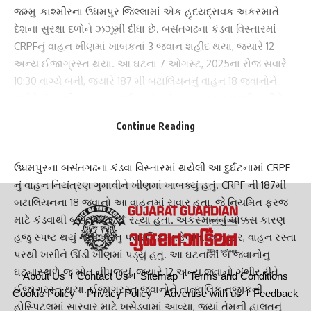
જમ્મુ-કાશ્મીરના ઉધમપુર જિલ્લામાં એક હૃદયદ્રાવક અકસ્માતે
દેશના સુરક્ષા દળોને ઝઝૂમી દીધા છે. બસંતગઢના કંડવા વિસ્તારમાં
CRPFનું વાહન ખીણમાં ખાબકતાં 3 જવાન શહીદ થયા, જ્યારે 12
અન્ય ઈજાગ્રસ્ત થયા. આ ઘટના 7 ઓગસ્ટ, 2025ના રોજ સવારે
10:30 વાગ્યે બની, જ્યારે 187 મી બટાલિયનનું વાહન 18 જવાનોને
લઈને કંડવાથી બસંતગઢ જઈ રહ્યું હતું. વાહન રસ્તા પરથી ખસીને
ઊંડી ખીણમાં પડી ગયું, જેના કારણે આ ગંભીર દુર્ઘટના સર્જાઈ. આ
Continue Reading
ઘટનાએ સુરક્ષા દળોની સલામતી અને પડકારજનક ભૂપ્રદેશમાં વાહન
ચલાવવાની જટિલતાઓ અંગે ચિંતા ઉભી કરી છે.
ઉધમપુરના બસંતગઢના કંડવા વિસ્તારમાં થયેલી આ દુર્ઘટનામાં CRPF
નું વાહન નિયંત્રણ ગુમાવીને ખીણમાં ખાબક્યું હતું. CRPF ની 187મી
બટાલિયનના 18 જવાનો આ વાહનમાં સવાર હતા, જે નિયમિત ફરજ
માટે કંડવાથી બસંતગઢ જઈ રહ્યા હતા. અકસ્માતનું ચોક્કસ કારણ
હજુ સ્પષ્ટ થયું નથી, પરંતુ પ્રારંભિક અહેવાલો અનુસાર, વાહન રસ્તા
પરથી ખસીને ઊંડી ખીણમાં પડ્યું હતું. આ ઘટનામાં બે જવાનોનું
ઘટનાસ્થળે જ મોત નીપજ્યું, જ્યારે 12 અન્ય જવાનો ગંભીર રીતે
About Us
Contact Us
Sitemap
Terms and Conditions
ઈજાગ્રસ્ત થયા. ઈજાગ્રસ્ત જવાનોને તાત્કાલિક નજીકની
Cookie Policy
Privacy Policy
Advertise with us
Feedback
હોસ્પિટલમાં સારવાર માટે ખસેડવામાં આવ્યા, જ્યાં તેમની હાલતનું