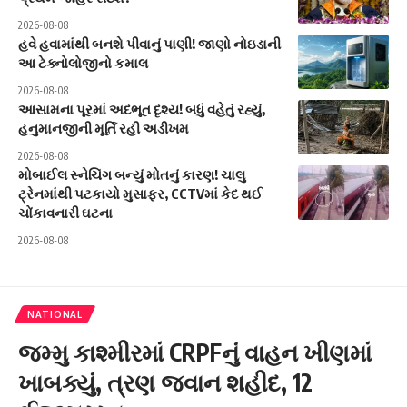
2026-08-08
હવે હવામાંથી બનશે પીવાનું પાણી! જાણો નોઇડાની
આ ટેક્નોલોજીનો કમાલ
2026-08-08
આસામના પૂરમાં અદભૂત દૃશ્ય! બધું વહેતું રહ્યું,
હનુમાનજીની મૂર્તિ રહી અડીખમ
2026-08-08
મોબાઈલ સ્નેચિંગ બન્યું મોતનું કારણ! ચાલુ
ટ્રેનમાંથી પટકાયો મુસાફર, CCTVમાં કેદ થઈ
ચોંકાવનારી ઘટના
2026-08-08
NATIONAL
જમ્મુ કાશ્મીરમાં CRPFનું વાહન ખીણમાં
ખાબક્યું, ત્રણ જવાન શહીદ, 12