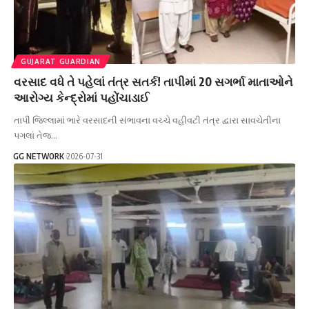
GUJARAT GUARDIAN
વરસાદ વધે તે પહેલાં તંત્ર સતર્ક! તાપીમાં 20 સગર્ભા માતાઓને
આરોગ્ય કેન્દ્રોમાં પહોંચાડાઈ
તાપી જિલ્લામાં ભારે વરસાદની સંભાવના વચ્ચે વહીવટી તંત્ર દ્વારા સાવચેતીના
પગલાં તેજ…
GG NETWORK
2026-07-31