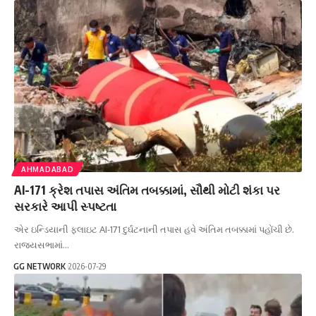
AHMADABAD
AI-171 ક્રેશ તપાસ અંતિમ તબક્કામાં, સૌથી મોટી શંકા પર
સરકારે આપી સ્પષ્ટતા
એર ઇન્ડિયાની ફ્લાઇટ AI-171 દુર્ઘટનાની તપાસ હવે અંતિમ તબક્કામાં પહોંચી છે.
રાજ્યસભામાં…
GG NETWORK
2026-07-29