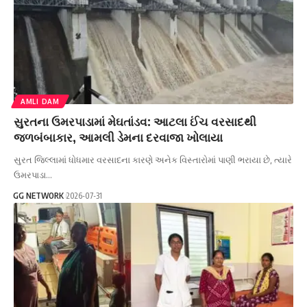
AMLI DAM
સુરતના ઉમરપાડામાં મેઘતાંડવ: આટલા ઈંચ વરસાદથી
જળબંબાકાર, આમલી ડેમના દરવાજા ખોલાયા
સુરત જિલ્લામાં ધોધમાર વરસાદના કારણે અનેક વિસ્તારોમાં પાણી ભરાયા છે, ત્યારે
ઉમરપાડા…
GG NETWORK
2026-07-31