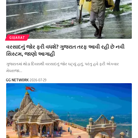
GUJARAT
વરસાદનું જોર ફરી વધશે? ગુજરાત તરફ આવી રહી છે નવી
સિસ્ટમ, જાણો આગાહી
ગુજરાતમાં થોડા દિવસથી વરસાદનું જોર ઘટ્યું હતું, પરંતુ હવે ફરી એકવાર
મેઘરાજા…
GG NETWORK
2026-07-29